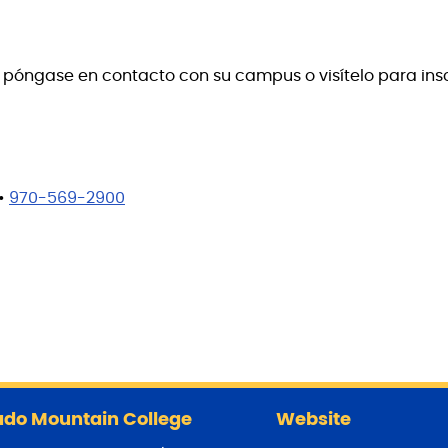
d, póngase en contacto con su campus o visítelo para insc
•
970-569-2900
do Mountain College
Website