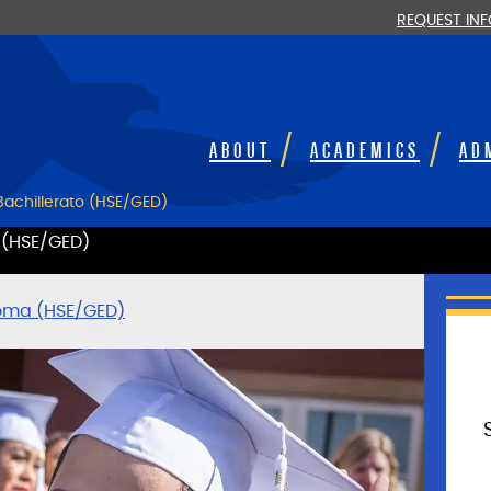
REQUEST IN
ABOUT
ACADEMICS
AD
Bachillerato (HSE/GED)
 (HSE/GED)
loma (HSE/GED)