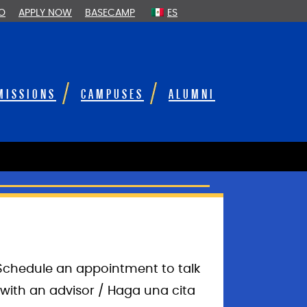
FO
APPLY NOW
BASECAMP
ES
MISSIONS
CAMPUSES
ALUMNI
Schedule an appointment to talk
with an advisor / Haga una cita