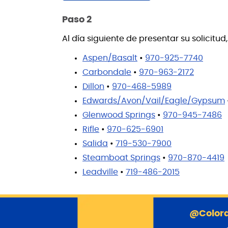
Paso 2
Al día siguiente de presentar su solicitu
Aspen/Basalt
•
970-925-7740
Carbondale
•
970-963-2172
Dillon
•
970-468-5989
Edwards/Avon/Vail/Eagle/Gypsum
Glenwood Springs
•
970-945-7486
Rifle
•
970-625-6901
Salida
•
719-530-7900
Steamboat Springs
•
970-870-4419
Leadville
•
719-486-2015
@Colora