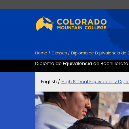
Skip
Skip
to
to
Content
navigation
Home
/
Classes
/
Diploma de Equivalencia de 
Diploma de Equivalencia de Bachillerato
English /
High School Equivalency Dip