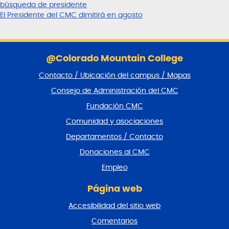
búsqueda de presidente
El Presidente del CMC dimitirá en agosto
S
a
@Colorado Mountain College
l
Contacto / Ubicación del campus / Mapas
t
a
Consejo de Administración del CMC
r
Fundación CMC
p
i
Comunidad y asociaciones
e
Departamentos / Contacto
d
e
Donaciones al CMC
p
Empleo
á
g
Página web
i
n
Accesibilidad del sitio web
a
y
Comentarios