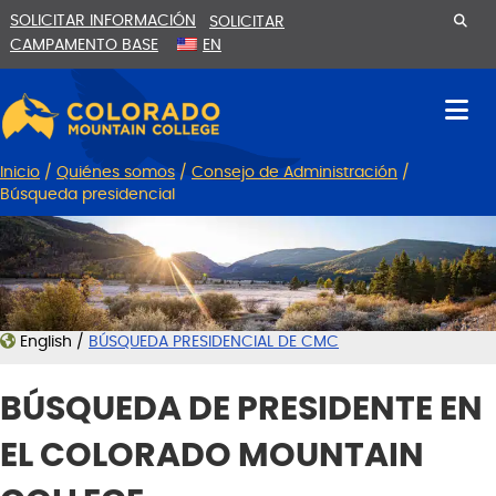
Ir
Saltar
SOLICITAR INFORMACIÓN
SOLICITAR
al
a
CAMPAMENTO BASE
EN
contenido
la
navegación
Inicio
/
Quiénes somos
/
Consejo de Administración
/
Búsqueda presidencial
English /
BÚSQUEDA PRESIDENCIAL DE CMC
BÚSQUEDA DE PRESIDENTE EN
EL COLORADO MOUNTAIN