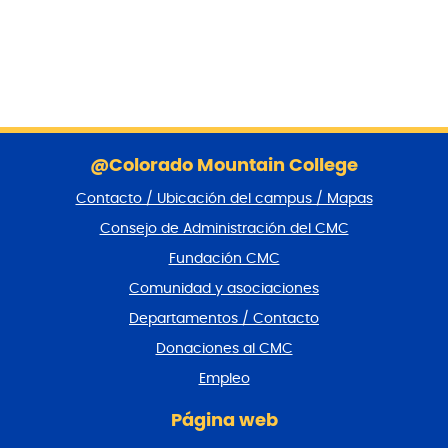
S
a
@Colorado Mountain College
l
Contacto / Ubicación del campus / Mapas
t
a
Consejo de Administración del CMC
r
Fundación CMC
p
i
Comunidad y asociaciones
e
Departamentos / Contacto
d
e
Donaciones al CMC
p
Empleo
á
g
Página web
i
n