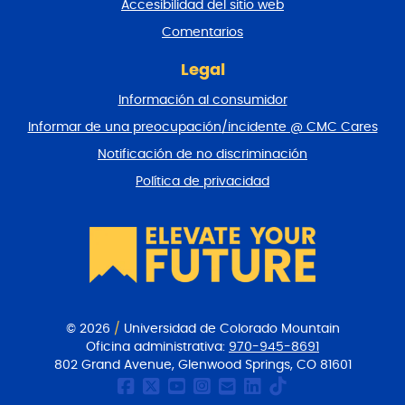
Accesibilidad del sitio web
a
y
Comentarios
v
o
Legal
l
Información al consumidor
v
e
Informar de una preocupación/incidente @ CMC Cares
r
Notificación de no discriminación
a
l
Política de privacidad
p
r
i
n
c
i
p
i
© 2026
/
Universidad de Colorado Mountain
o
Oficina administrativa:
970-945-8691
802 Grand Avenue, Glenwood Springs, CO 81601
Página de Facebook de
CMC Twitter
Canal Youtube del
CMC en Instagr
Comunicacione
CMC en Link
CMC en Ti