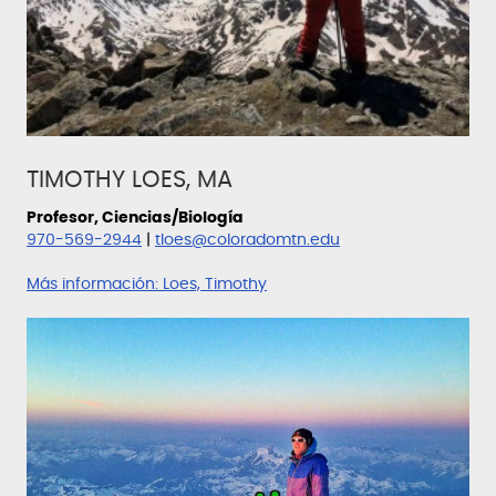
TIMOTHY LOES, MA
Profesor, Ciencias/Biología
970-569-2944
|
tloes@coloradomtn.edu
Más información:
Loes, Timothy