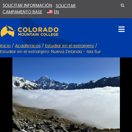
Ir
Saltar
SOLICITAR INFORMACIÓN
SOLICITAR
al
a
CAMPAMENTO BASE
EN
contenido
la
navegación
Inicio
/
Académicos
/
Estudiar en el extranjero
/
Estudiar en el extranjero: Nueva Zelanda - Isla Sur