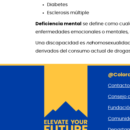
Diabetes
Esclerosis múltiple
Deficiencia mental
se define como cualq
enfermedades emocionales o mentales, as
Una discapacidad es
no
homosexualidad, 
derivados del consumo actual de drogas 
@Colora
Contacto
Consejo 
Fundaci
Comunida
Departam