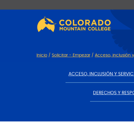
Ir
Saltar
al
a
contenido
la
navegación
Inicio
/
Solicitar - Empezar
/
Acceso, inclusión 
ACCESO, INCLUSIÓN Y SERVI
DERECHOS Y RESP