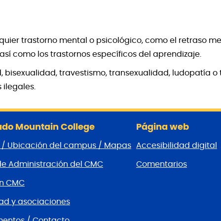
uier trastorno mental o psicológico, como el retraso men
í como los trastornos específicos del aprendizaje.
bisexualidad, travestismo, transexualidad, ludopatía o
ilegales.
do Mountain College
Página web
 / Ubicación del campus / Mapas
Accesibilidad digital
de Administración del CMC
Comentarios
ón CMC
d y asociaciones
entos / Contacto