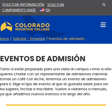
Ir
Saltar
SOLICITAR INFORMACIÓN
SOLICITAR
al
a
CAMPAMENTO BASE
EN
contenido
la
navegación
Inicio
/
Solicitar - Empezar
/
Eventos de admisión
EVENTOS DE ADMISIÓN
Tanto si estás preparado para una visita al campus como si sólo
quieres charlar con un representante de admisiones mientras
tomas un café con leche, tenemos un evento de admisiones
para ti. Elige el tipo de evento al que te gustaría asistir para ver
los lugares, fechas e inscribirte. Vuelve a visitarnos a menudo,
ya que añadimos nuevos eventos a lo largo del año.