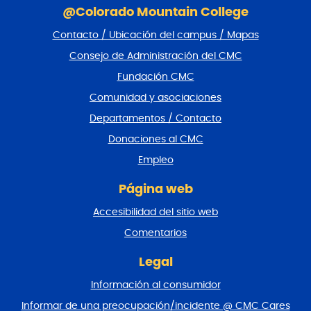
a
@Colorado Mountain College
l
Contacto / Ubicación del campus / Mapas
t
a
Consejo de Administración del CMC
r
Fundación CMC
p
i
Comunidad y asociaciones
e
Departamentos / Contacto
d
e
Donaciones al CMC
p
Empleo
á
g
Página web
i
n
Accesibilidad del sitio web
a
y
Comentarios
v
o
Legal
l
Información al consumidor
v
e
Informar de una preocupación/incidente @ CMC Cares