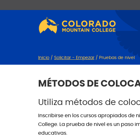
Ir
Saltar
al
a
contenido
la
navegación
Inicio
/
Solicitar - Empezar
/
Pruebas de nivel
MÉTODOS DE COLOCA
Utiliza métodos de colo
Inscribirse en los cursos apropiados de 
College. La prueba de nivel es un paso im
educativas.