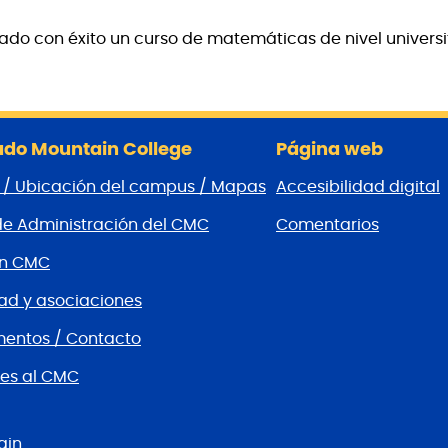
o con éxito un curso de matemáticas de nivel universit
do Mountain College
Página web
 / Ubicación del campus / Mapas
Accesibilidad digital
de Administración del CMC
Comentarios
ón CMC
d y asociaciones
entos / Contacto
es al CMC
ain