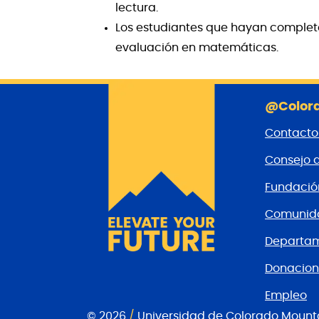
lectura.
Los estudiantes que hayan completad
evaluación en matemáticas.
@Colora
Contacto
Consejo 
Fundaci
Comunida
Departam
Donacion
Empleo
© 2026
/
Universidad de Colorado Mount