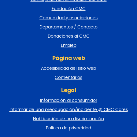
r
Fundación CMC
p
i
Comunidad y asociaciones
e
Departamentos / Contacto
d
e
Donaciones al CMC
p
Empleo
á
g
Página web
i
n
Accesibilidad del sitio web
a
y
Comentarios
v
o
Legal
l
Información al consumidor
v
e
Informar de una preocupación/incidente @ CMC Cares
r
Notificación de no discriminación
a
l
Política de privacidad
p