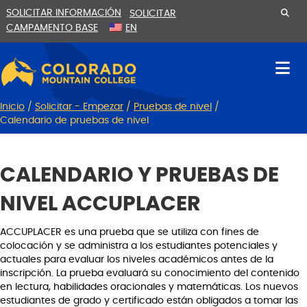
Ir
Saltar
SOLICITAR INFORMACIÓN
SOLICITAR
al
a
CAMPAMENTO BASE
EN
contenido
la
navegación
Inicio
/
Solicitar - Empezar
/
Pruebas de nivel
/
Calendario de pruebas de nivel
CALENDARIO Y PRUEBAS DE
NIVEL ACCUPLACER
ACCUPLACER es una prueba que se utiliza con fines de
colocación y se administra a los estudiantes potenciales y
actuales para evaluar los niveles académicos antes de la
inscripción. La prueba evaluará su conocimiento del contenido
en lectura, habilidades oracionales y matemáticas. Los nuevos
estudiantes de grado y certificado están obligados a tomar las