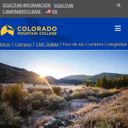
Ir
Saltar
SOLICITAR INFORMACIÓN
SOLICITAR
al
a
CAMPAMENTO BASE
EN
contenido
la
navegación
Inicio
/
Campus
/
CMC Salida
/
Foro de las Cumbres Colegiadas