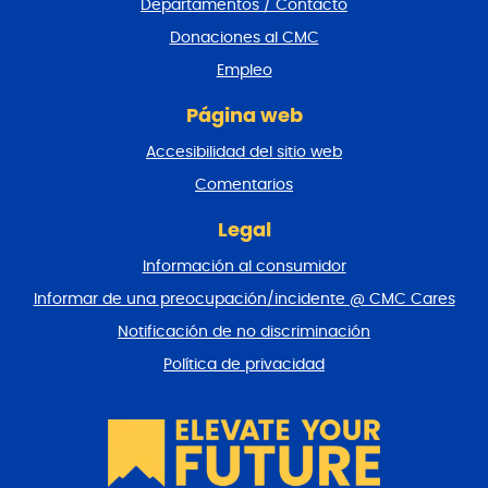
Departamentos / Contacto
d
e
Donaciones al CMC
p
Empleo
á
g
Página web
i
n
Accesibilidad del sitio web
a
y
Comentarios
v
o
Legal
l
Información al consumidor
v
e
Informar de una preocupación/incidente @ CMC Cares
r
Notificación de no discriminación
a
l
Política de privacidad
p
r
i
n
c