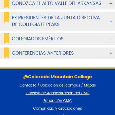
CONOZCA EL ALTO VALLE DEL ARKANSAS
EX PRESIDENTES DE LA JUNTA DIRECTIVA
DE COLLEGIATE PEAKS
COLEGIADOS EMÉRITOS
CONFERENCIAS ANTERIORES
S
a
@Colorado Mountain College
l
Contacto / Ubicación del campus / Mapas
t
a
Consejo de Administración del CMC
r
Fundación CMC
p
i
Comunidad y asociaciones
e