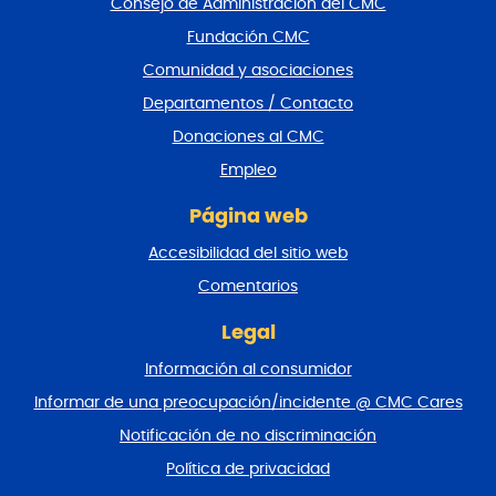
Consejo de Administración del CMC
r
Fundación CMC
p
i
Comunidad y asociaciones
e
Departamentos / Contacto
d
e
Donaciones al CMC
p
Empleo
á
g
Página web
i
n
Accesibilidad del sitio web
a
y
Comentarios
v
o
Legal
l
Información al consumidor
v
e
Informar de una preocupación/incidente @ CMC Cares
r
Notificación de no discriminación
a
l
Política de privacidad
p