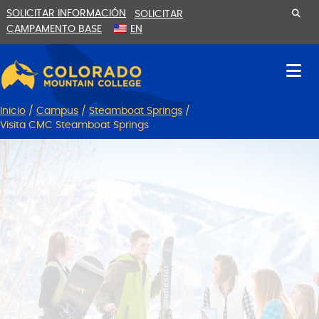
Ir
Saltar
SOLICITAR INFORMACIÓN
SOLICITAR
al
a
CAMPAMENTO BASE
EN
contenido
la
navegación
Inicio
/
Campus
/
Steamboat Springs
/
Visita CMC Steamboat Springs