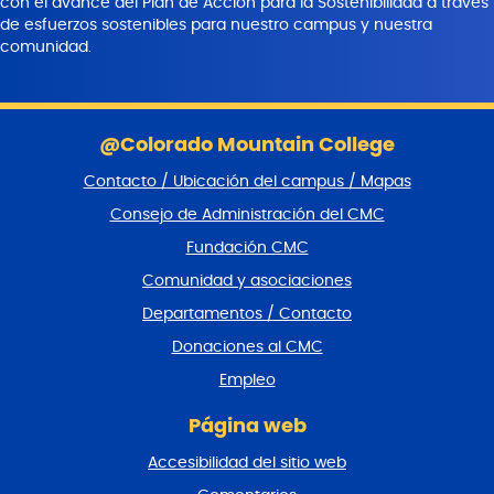
con el avance del Plan de Acción para la Sostenibilidad a través
de esfuerzos sostenibles para nuestro campus y nuestra
comunidad.
S
a
@Colorado Mountain College
l
Contacto / Ubicación del campus / Mapas
t
a
Consejo de Administración del CMC
r
Fundación CMC
p
i
Comunidad y asociaciones
e
Departamentos / Contacto
d
e
Donaciones al CMC
p
Empleo
á
g
Página web
i
n
Accesibilidad del sitio web
a
y