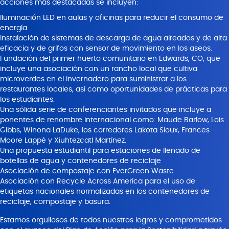
acciones más destacadas se incluyen:
Iluminación LED en aulas y oficinas para reducir el consumo de
energía.
Instalación de sistemas de descarga de agua aireados y de alta
eficacia y de grifos con sensor de movimiento en los aseos.
Fundación del primer huerto comunitario en Edwards, CO, que
incluye una asociación con un rancho local que cultiva
microverdes en el invernadero para suministrar a los
restaurantes locales, así como oportunidades de prácticas para
los estudiantes.
Una sólida serie de conferenciantes invitados que incluye a
ponentes de renombre internacional como: Maude Barlow, Lois
Gibbs, Winona LaDuke, los corredores Lakota Sioux, Frances
Moore Lappé y Xiuhtezcatl Martínez.
Una propuesta estudiantil para estaciones de llenado de
botellas de agua y contenedores de reciclaje
Asociación de compostaje con EverGreen Waste
Asociación con Recycle Across America para el uso de
etiquetas nacionales normalizadas en los contenedores de
reciclaje, compostaje y basura.
Estamos orgullosos de todos nuestros logros y comprometidos