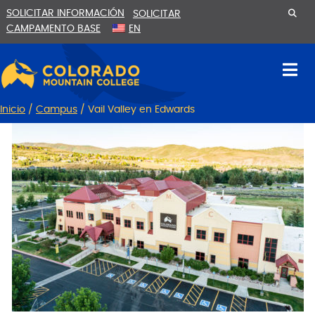
Ir
Saltar
SOLICITAR INFORMACIÓN
SOLICITAR
al
a
CAMPAMENTO BASE
EN
contenido
la
navegación
Inicio
/
Campus
/
Vail Valley en Edwards