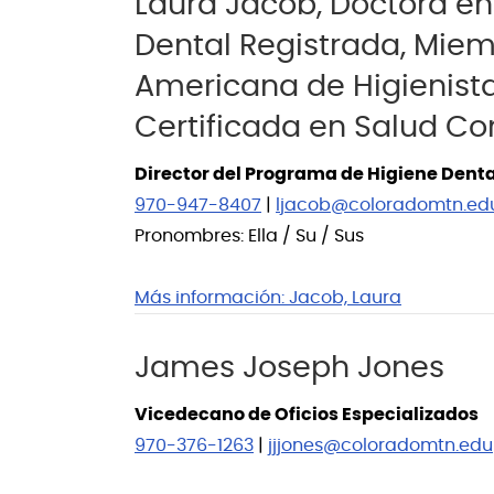
Laura Jacob, Doctora en
Dental Registrada, Miem
Americana de Higienist
Certificada en Salud C
Director del Programa de Higiene Denta
970-947-8407
|
ljacob@coloradomtn.ed
Pronombres: Ella / Su / Sus
Más información:
Jacob, Laura
James Joseph Jones
Vicedecano de Oficios Especializados
970-376-1263
|
jjjones@coloradomtn.edu