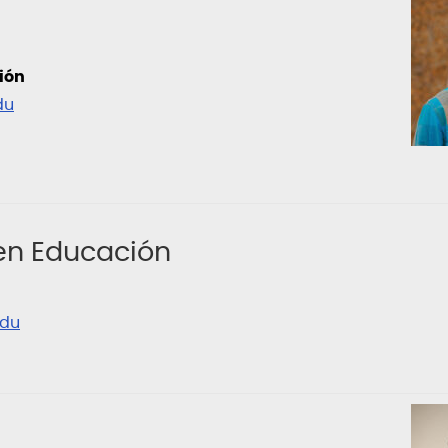
ión
du
 en Educación
edu