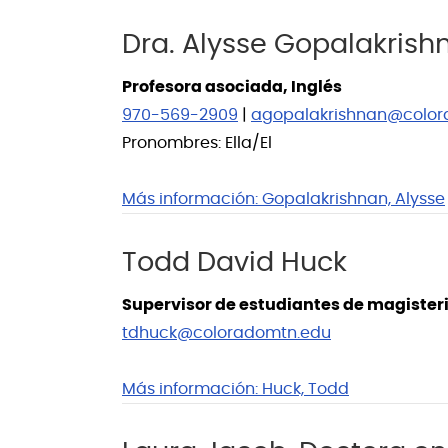
Dra. Alysse Gopalakrish
Profesora asociada, Inglés
970-569-2909
|
agopalakrishnan@color
Pronombres: Ella/El
Más información:
Gopalakrishnan, Alysse
Todd David Huck
Supervisor de estudiantes de magisteri
tdhuck@coloradomtn.edu
Más información:
Huck, Todd