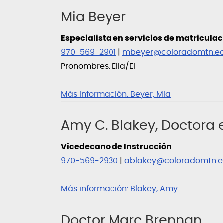
Mia Beyer
Especialista en servicios de matriculac
970-569-2901
|
mbeyer@coloradomtn.e
Pronombres: Ella/El
Más información:
Beyer, Mia
Amy C. Blakey, Doctora
Vicedecano de Instrucción
970-569-2930
|
ablakey@coloradomtn.
Más información:
Blakey, Amy
Doctor Marc Brennan