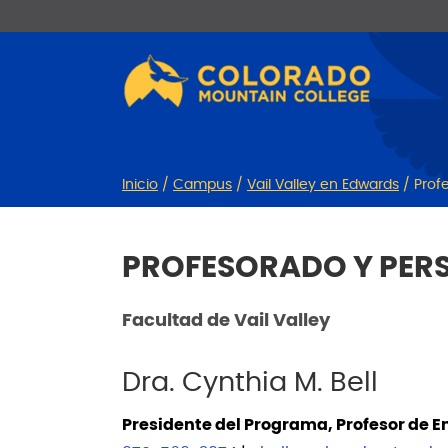
Ir
Saltar
al
a
contenido
la
navegación
Inicio
/
Campus
/
Vail Valley en Edwards
/
Prof
PROFESORADO Y PERS
Facultad de Vail Valley
Dra. Cynthia M. Bell
Presidente del Programa, Profesor de 