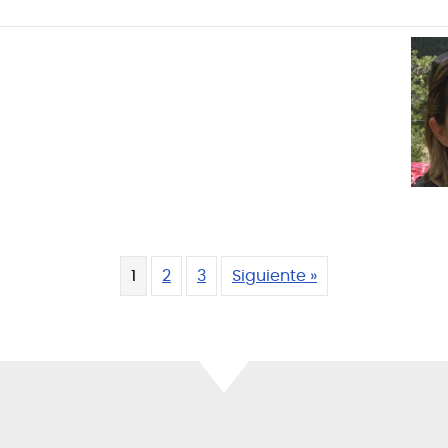
1
2
3
Siguiente »