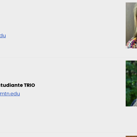
edu
studiante TRIO
mtn.edu