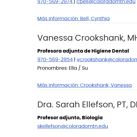
970-569-2974
|
cbell@coloradomtn.edu
Más información:
Bell, Cynthia
Vanessa Crookshank, MH
Profesora adjunta de Higiene Dental
970-569-2954
|
vcrookshank@colorado
Pronombres: Ella / Su
Más información:
Crookshank, Vanessa
Dra. Sarah Ellefson, PT, 
Profesor adjunto, Biología
skellefson@coloradomtn.edu