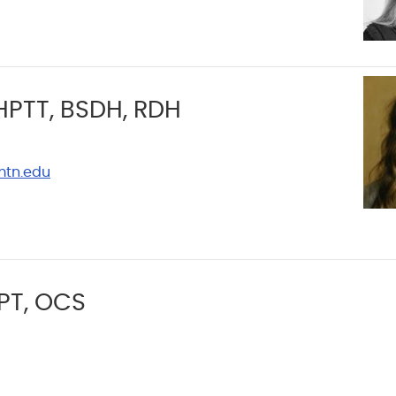
PTT, BSDH, RDH
mtn.edu
DPT, OCS