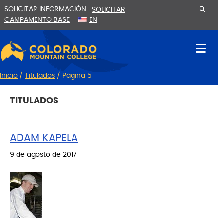
Ir
Saltar
SOLICITAR INFORMACIÓN
SOLICITAR
al
a
CAMPAMENTO BASE
EN
contenido
la
navegación
Inicio
/
Titulados
/
Página 5
TITULADOS
ADAM KAPELA
9 de agosto de 2017