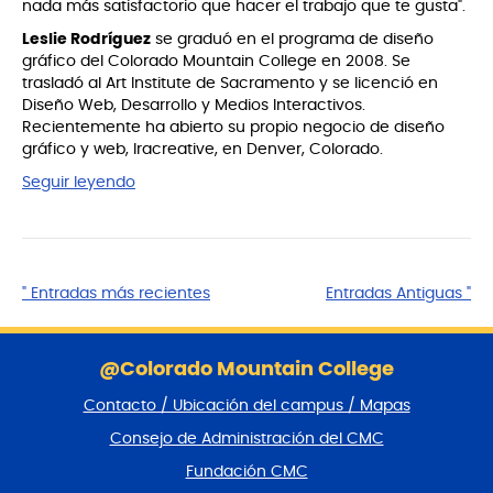
nada más satisfactorio que hacer el trabajo que te gusta".
Leslie Rodríguez
se graduó en el programa de diseño
gráfico del Colorado Mountain College en 2008. Se
trasladó al Art Institute de Sacramento y se licenció en
Diseño Web, Desarrollo y Medios Interactivos.
Recientemente ha abierto su propio negocio de diseño
gráfico y web, lracreative, en Denver, Colorado.
Seguir leyendo
" Entradas más recientes
Entradas Antiguas "
S
a
@Colorado Mountain College
l
Contacto / Ubicación del campus / Mapas
t
a
Consejo de Administración del CMC
r
Fundación CMC
p