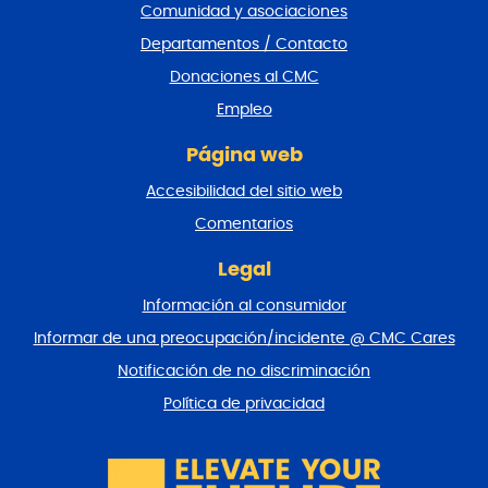
i
Comunidad y asociaciones
e
Departamentos / Contacto
d
e
Donaciones al CMC
p
Empleo
á
g
Página web
i
n
Accesibilidad del sitio web
a
y
Comentarios
v
o
Legal
l
Información al consumidor
v
e
Informar de una preocupación/incidente @ CMC Cares
r
Notificación de no discriminación
a
l
Política de privacidad
p
r
i
n