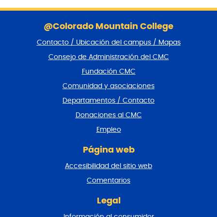
S
a
@Colorado Mountain College
l
Contacto / Ubicación del campus / Mapas
t
a
Consejo de Administración del CMC
r
Fundación CMC
p
i
Comunidad y asociaciones
e
Departamentos / Contacto
d
e
Donaciones al CMC
p
Empleo
á
g
Página web
i
n
Accesibilidad del sitio web
a
y
Comentarios
v
o
Legal
l
Información al consumidor