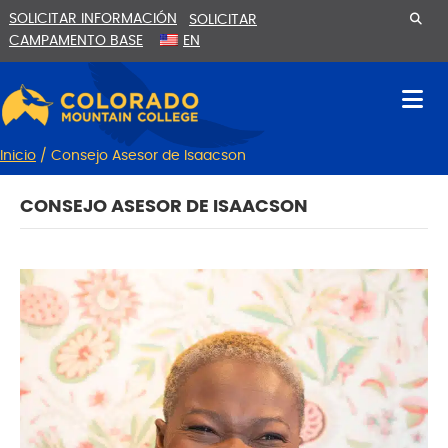
Ir
Saltar
SOLICITAR INFORMACIÓN
SOLICITAR
al
a
CAMPAMENTO BASE
EN
contenido
la
navegación
Inicio
/
Consejo Asesor de Isaacson
CONSEJO ASESOR DE ISAACSON