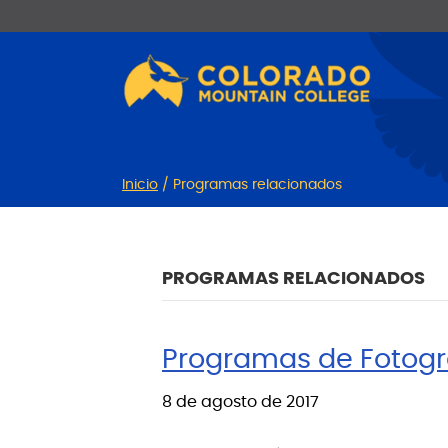
Ir
Saltar
al
a
contenido
la
navegación
Inicio
/
Programas relacionados
PROGRAMAS RELACIONADOS
Programas de Fotogra
8 de agosto de 2017