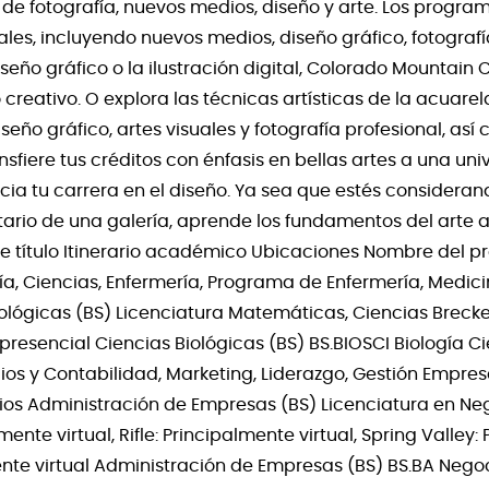
de fotografía, nuevos medios, diseño y arte. Los progr
uales, incluyendo nuevos medios, diseño gráfico, fotografí
 diseño gráfico o la ilustración digital, Colorado Mountain 
 creativo. O explora las técnicas artísticas de la acuarela
seño gráfico, artes visuales y fotografía profesional, as
sfiere tus créditos con énfasis en bellas artes a una un
nicia tu carrera en el diseño. Ya sea que estés considera
etario de una galería, aprende los fundamentos del arte
 título Itinerario académico Ubicaciones Nombre del 
gía, Ciencias, Enfermería, Programa de Enfermería, Medici
iológicas (BS) Licenciatura Matemáticas, Ciencias Brecken
resencial Ciencias Biológicas (BS) BS.BIOSCI Biología Ci
os y Contabilidad, Marketing, Liderazgo, Gestión Empres
ios Administración de Empresas (BS) Licenciatura en Neg
nte virtual, Rifle: Principalmente virtual, Spring Valley:
lmente virtual Administración de Empresas (BS) BS.BA Ne