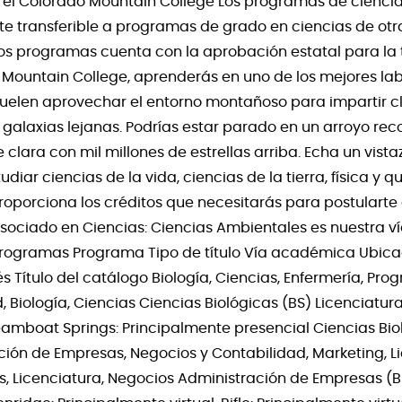
el Colorado Mountain College Los programas de ciencia
te transferible a programas de grado en ciencias de otr
tos programas cuenta con la aprobación estatal para la t
 Mountain College, aprenderás en uno de los mejores labo
uelen aprovechar el entorno montañoso para impartir cl
 galaxias lejanas. Podrías estar parado en un arroyo re
lara con mil millones de estrellas arriba. Echa un vistazo
iar ciencias de la vida, ciencias de la tierra, física y qu
proporciona los créditos que necesitarás para postularte 
 Asociado en Ciencias: Ciencias Ambientales es nuestra ví
r programas Programa Tipo de título Vía académica Ubi
 Título del catálogo Biología, Ciencias, Enfermería, Pro
d, Biología, Ciencias Ciencias Biológicas (BS) Licenciatu
teamboat Springs: Principalmente presencial Ciencias Bio
ción de Empresas, Negocios y Contabilidad, Marketing, Li
s, Licenciatura, Negocios Administración de Empresas (B