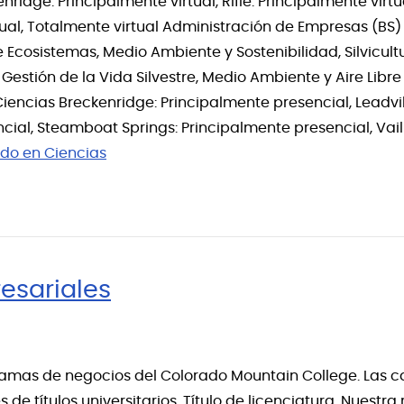
idge: Principalmente virtual, Rifle: Principalmente virtual
tual, Totalmente virtual Administración de Empresas (BS
Ecosistemas, Medio Ambiente y Sostenibilidad, Silvicultu
M, Gestión de la Vida Silvestre, Medio Ambiente y Aire Lib
iencias Breckenridge: Principalmente presencial, Leadvil
ncial, Steamboat Springs: Principalmente presencial, Vai
do en Ciencias
esariales
amas de negocios del Colorado Mountain College. Las ca
 de títulos universitarios. Título de licenciatura. Nues