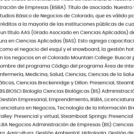
ración de Empresas (BSBA). Título de asociado. Nuestro 
tudios Básico de Negocios de Colorado, que es válido pa
réditos a la mayoría de las instituciones públicas de cua
s un título AAS (Grado Asociado en Ciencias Aplicadas) d
ra en Ciencias Aplicadas (BAS). Esto agrega capacitació
omo el negocio del esquí y el snowboard, la gestión hote
on los negocios en el Colorado Mountain College: Buscar
ombre del programa Código del programa Área de interés
fermería, Medicina, Salud, Ciencias, Ciencias de la Salud
ticas, Ciencias Breckenridge y Dillon: Presencial, Steam
 BS.BIOSCI Biología Ciencias Biológicas (BS) Administrac
 Gestión Empresarial, Emprendimiento, BSBA, Licenciatura
enciatura en Negocios, Tecnología de la Información Bre
Valley: Presencial y virtual, Steamboat Springs: Presencial 
.BA Negocios Administración de Empresas (BS) Ciencias
ra, Agricultura, Gestión Ambiental, Hidrología, Gestión de 