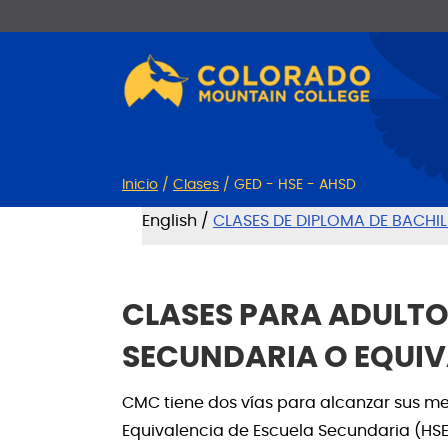
Ir
Saltar
al
a
contenido
la
navegación
Inicio
/
Clases
/
GED - HSE - AHSD
English /
CLASES DE DIPLOMA DE BACHI
CLASES PARA ADULTO
SECUNDARIA O EQUIV
CMC tiene dos vías para alcanzar sus me
Equivalencia de Escuela Secundaria (HSE)