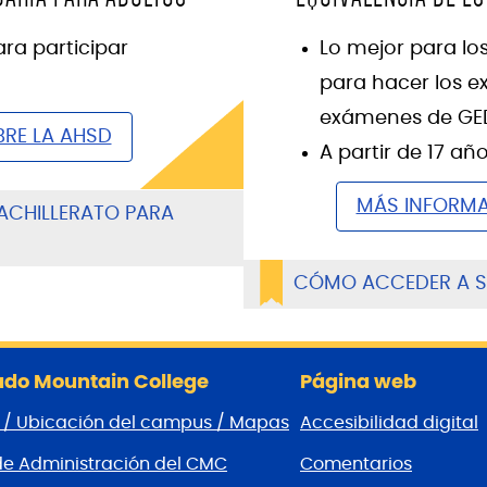
Lo mejor para los
ra participar
para hacer los 
exámenes de GE
RE LA AHSD
A partir de 17 añ
MÁS INFORMA
ACHILLERATO PARA
CÓMO ACCEDER A S
do Mountain College
Página web
 / Ubicación del campus / Mapas
Accesibilidad digital
de Administración del CMC
Comentarios