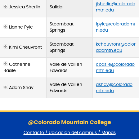
jlsherlin@colorado
Jessica Sherlin
Salida
mtn.edu
Steamboat
lpyle@coloradomt
Lianne Pyle
Springs
n.edu
Steamboat
kcheuvront@color
Kimi Cheuvront
Springs
adomtn.edu
Catherine
Valle de Vail en
cbasile@colorado
Basile
Edwards
mtn.edu
Valle de Vail en
ashay@colorado
Adam Shay
Edwards
mtn.edu
S
a
@Colorado Mountain College
l
Contacto / Ubicación del campus / Mapas
t