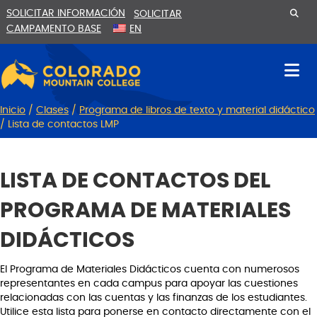
Ir
Saltar
SOLICITAR INFORMACIÓN
SOLICITAR
al
a
CAMPAMENTO BASE
EN
contenido
la
navegación
Inicio
/
Clases
/
Programa de libros de texto y material didáctico
/
Lista de contactos LMP
LISTA DE CONTACTOS DEL
PROGRAMA DE MATERIALES
DIDÁCTICOS
El Programa de Materiales Didácticos cuenta con numerosos
representantes en cada campus para apoyar las cuestiones
relacionadas con las cuentas y las finanzas de los estudiantes.
Utilice esta lista para ponerse en contacto directamente con el