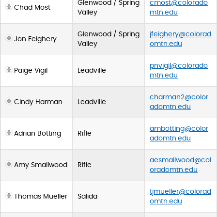
Glenwood / Spring
cmost@colorado
Chad Most
Valley
mtn.edu
Glenwood / Spring
jfeighery@colorad
Jon Feighery
Valley
omtn.edu
pnvigil@colorado
Paige Vigil
Leadville
mtn.edu
charman2@color
Cindy Harman
Leadville
adomtn.edu
ambotting@color
Adrian Botting
Rifle
adomtn.edu
aesmallwood@col
Amy Smallwood
Rifle
oradomtn.edu
tjmueller@colorad
Thomas Mueller
Salida
omtn.edu