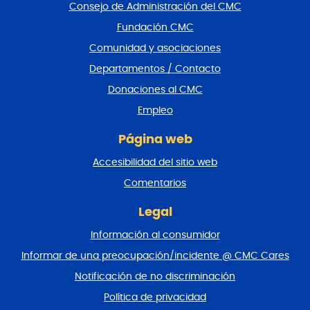
a
Consejo de Administración del CMC
r
Fundación CMC
p
i
Comunidad y asociaciones
e
Departamentos / Contacto
d
e
Donaciones al CMC
p
Empleo
á
g
Página web
i
n
Accesibilidad del sitio web
a
y
Comentarios
v
o
Legal
l
Información al consumidor
v
e
Informar de una preocupación/incidente @ CMC Cares
r
Notificación de no discriminación
a
l
Política de privacidad
p