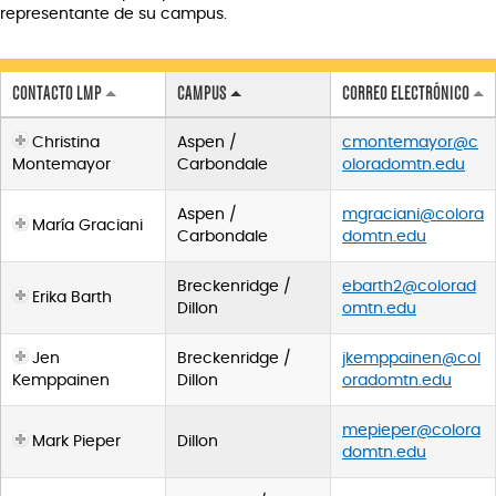
representante de su campus.
CONTACTO LMP
CAMPUS
CORREO ELECTRÓNICO
Christina
Aspen /
cmontemayor@c
Montemayor
Carbondale
oloradomtn.edu
Aspen /
mgraciani@colora
María Graciani
Carbondale
domtn.edu
Breckenridge /
ebarth2@colorad
Erika Barth
Dillon
omtn.edu
Jen
Breckenridge /
jkemppainen@col
Kemppainen
Dillon
oradomtn.edu
mepieper@colora
Mark Pieper
Dillon
domtn.edu