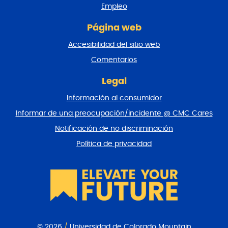
Empleo
á
g
Página web
i
n
Accesibilidad del sitio web
a
y
Comentarios
v
o
Legal
l
Información al consumidor
v
e
Informar de una preocupación/incidente @ CMC Cares
r
Notificación de no discriminación
a
l
Política de privacidad
p
r
i
n
c
i
p
i
© 2026
/
Universidad de Colorado Mountain