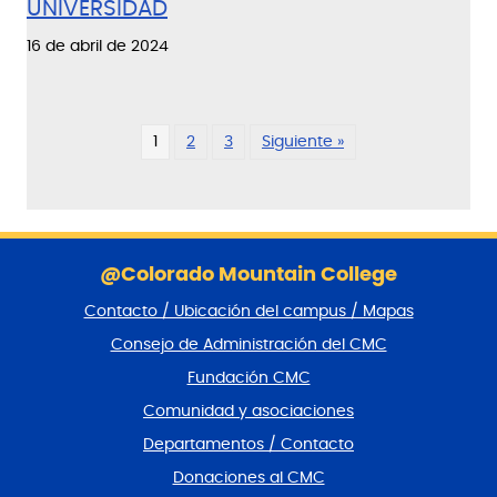
UNIVERSIDAD
16 de abril de 2024
1
2
3
Siguiente »
S
a
@Colorado Mountain College
l
Contacto / Ubicación del campus / Mapas
t
a
Consejo de Administración del CMC
r
Fundación CMC
p
i
Comunidad y asociaciones
e
Departamentos / Contacto
d
e
Donaciones al CMC
p