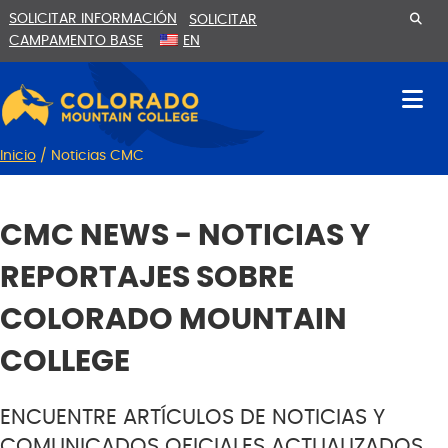
Ir
Saltar
SOLICITAR INFORMACIÓN
SOLICITAR
al
a
CAMPAMENTO BASE
EN
contenido
la
navegación
Inicio
/
Noticias CMC
CMC NEWS - NOTICIAS Y
REPORTAJES SOBRE
COLORADO MOUNTAIN
COLLEGE
ENCUENTRE ARTÍCULOS DE NOTICIAS Y
COMUNICADOS OFICIALES ACTUALIZADOS