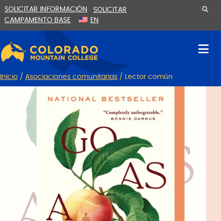
Ir
Saltar
SOLICITAR INFORMACIÓN
SOLICITAR
al
a
CAMPAMENTO BASE
EN
contenido
la
navegación
Inicio
/
Asociaciones comunitarias
/
Lector común