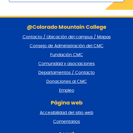
S
a
@Colorado Mountain College
l
Contacto / Ubicación del campus / Mapas
t
a
Consejo de Administración del CMC
r
Fundación CMC
p
i
Comunidad y asociaciones
e
Departamentos / Contacto
d
e
Donaciones al CMC
p
Empleo
á
g
Página web
i
n
Accesibilidad del sitio web
a
y
Comentarios
v
o