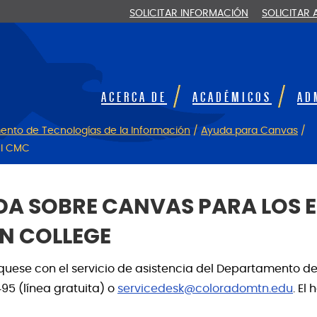
SOLICITAR INFORMACIÓN
SOLICITAR
ACERCA DE
ACADÉMICOS
AD
nto de Tecnologías de la Información
/
Ayuda para Canvas
/
el CMC
A SOBRE CANVAS PARA LOS E
N COLLEGE
quese con el servicio de asistencia del Departamento d
95 (línea gratuita) o
servicedesk@coloradomtn.edu
. El