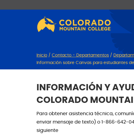
Ir
Saltar
al
a
contenido
la
navegación
Inicio
/
Contacto - Departamentos
/
Departame
Información sobre Canvas para estudiantes d
INFORMACIÓN Y AYUD
COLORADO MOUNTAI
Para obtener asistencia técnica, comuní
enviar mensaje de texto) o 1-866-642-04
siguiente