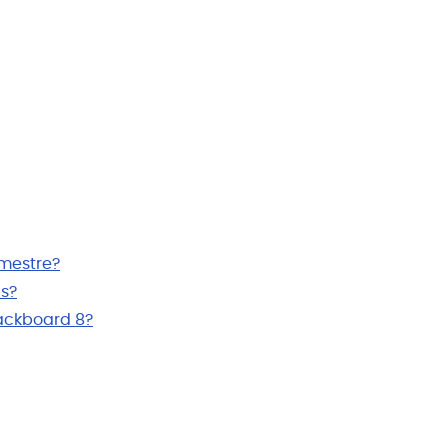
emestre?
s?
lackboard 8?