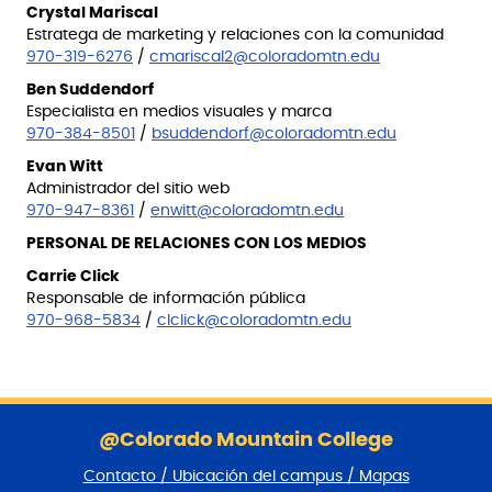
Crystal Mariscal
Estratega de marketing y relaciones con la comunidad
970-319-6276
/
cmariscal2@coloradomtn.edu
Ben Suddendorf
Especialista en medios visuales y marca
970-384-8501
/
bsuddendorf@coloradomtn.edu
Evan Witt
Administrador del sitio web
970-947-8361
/
enwitt@coloradomtn.edu
PERSONAL DE RELACIONES CON LOS MEDIOS
Carrie Click
Responsable de información pública
970-968-5834
/
clclick@coloradomtn.edu
S
a
@Colorado Mountain College
l
Contacto / Ubicación del campus / Mapas
t