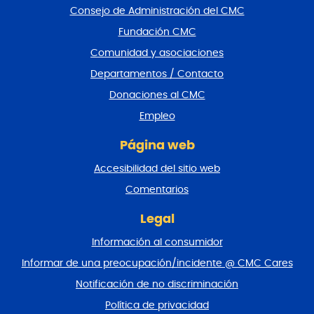
a
Consejo de Administración del CMC
r
Fundación CMC
p
i
Comunidad y asociaciones
e
Departamentos / Contacto
d
e
Donaciones al CMC
p
Empleo
á
g
Página web
i
n
Accesibilidad del sitio web
a
y
Comentarios
v
o
Legal
l
Información al consumidor
v
e
Informar de una preocupación/incidente @ CMC Cares
r
Notificación de no discriminación
a
l
Política de privacidad