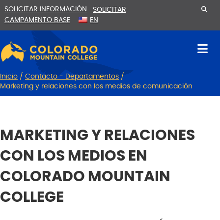
Ir
Saltar
SOLICITAR INFORMACIÓN
SOLICITAR
al
a
CAMPAMENTO BASE
EN
contenido
la
navegación
Inicio
/
Contacto - Departamentos
/
Marketing y relaciones con los medios de comunicación
MARKETING Y RELACIONES
CON LOS MEDIOS EN
COLORADO MOUNTAIN
COLLEGE