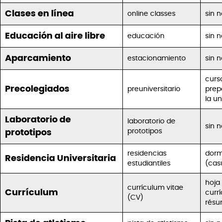
Clases en línea
online classes
sin 
Educación al aire libre
educación
sin 
Aparcamiento
estacionamiento
sin 
curs
Precolegiados
preuniversitario
prep
la u
Laboratorio de
laboratorio de
sin 
prototipos
prototipos
residencias
dorm
Residencia Universitaria
estudiantiles
(cas
hoja 
currículum vitae
Currículum
curr
(CV)
rés