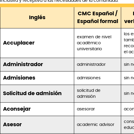
inclusiva y receptiva a las necesidades de la comunidad.
CMC Español /
Inglés
Español formal
ver
los 
examen de nivel
tamb
Accuplacer
académico
reco
universitario
el a
Administrador
administrador
sin 
Admisiones
admisiones
sin 
solicitud de
Solicitud de admisión
sin 
admisión
Aconsejar
asesorar
acon
cons
Asesor
academic advisor
educ