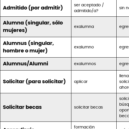
ser aceptado /
Admitido (por admitir)
sin 
admitido/a?
Alumna (singular, sólo
exalumna
egre
mujeres)
Alumnus (singular,
exalumno
egre
hombre o mujer)
Alumnus/Alumni
exalumnos
egre
llen
Solicitar (para solicitar)
aplicar
solic
ahor
solic
búsq
Solicitar becas
solicitar becas
opor
bec
formación