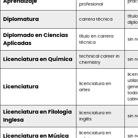
Aprendizaje
prác
profesional
títul
Diplomatura
carrera técnica
dipl
Diplomado en Ciencias
título en carrera
sin 
técnica
Aplicadas
technical career in
Licenciatura en Química
sin 
chemistry
lice
utili
licenciatura en
Licenciatura
gene
artes
toda
Latin
Licenciatura en Filología
licenciatura en
sin 
inglés
Inglesa
licenciatura en
Licenciatura en Música
sin 