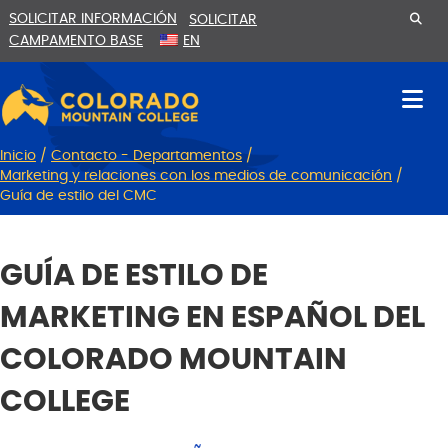
Ir
Saltar
SOLICITAR INFORMACIÓN
SOLICITAR
al
a
CAMPAMENTO BASE
EN
contenido
la
navegación
Inicio
/
Contacto - Departamentos
/
Marketing y relaciones con los medios de comunicación
/
Guía de estilo del CMC
GUÍA DE ESTILO DE
MARKETING EN ESPAÑOL DEL
COLORADO MOUNTAIN
COLLEGE