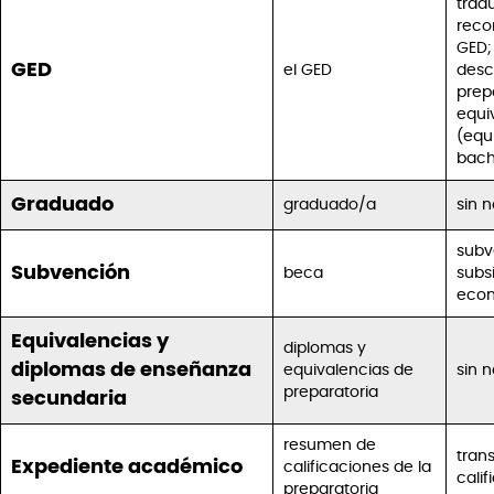
tradu
reco
GED;
GED
el GED
desc
prep
equi
(equ
bachi
Graduado
graduado/a
sin 
subv
Subvención
beca
subs
eco
Equivalencias y
diplomas y
diplomas de enseñanza
equivalencias de
sin 
preparatoria
secundaria
resumen de
tran
Expediente académico
calificaciones de la
cali
preparatoria