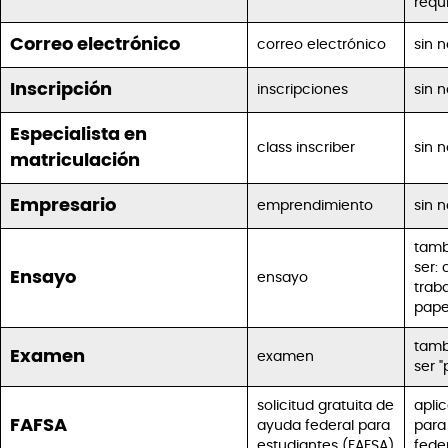
requ
Correo electrónico
correo electrónico
sin 
Inscripción
inscripciones
sin 
Especialista en
class inscriber
sin 
matriculación
Empresario
emprendimiento
sin 
tamb
ser:
Ensayo
ensayo
traba
pape
tamb
Examen
examen
ser "
solicitud gratuita de
apli
FAFSA
ayuda federal para
para
estudiantes (FAFSA)
fede