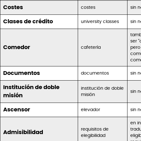
Costes
costes
sin 
Clases de crédito
university classes
sin 
tamb
ser "
Comedor
cafetería
pero
comú
com
Documentos
documentos
sin 
Institución de doble
institución de doble
sin 
misión
misión
Ascensor
elevador
sin 
en i
requisitos de
trad
Admisibilidad
elegibilidad
eligib