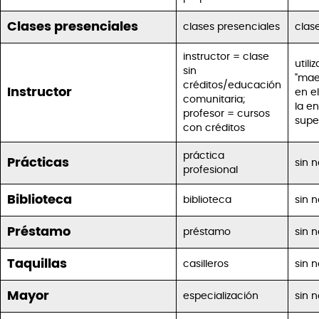
Clases presenciales
clases presenciales
clas
instructor
= clase
utili
sin
"mae
créditos/educación
Instructor
en e
comunitaria;
la e
profesor
= cursos
supe
con créditos
práctica
Prácticas
sin 
profesional
Biblioteca
biblioteca
sin 
Préstamo
préstamo
sin 
Taquillas
casilleros
sin 
Mayor
especialización
sin 