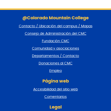
S
a
@Colorado Mountain College
l
Contacto / Ubicación del campus / Mapas
t
a
Consejo de Administración del CMC
r
Fundación CMC
p
i
Comunidad y asociaciones
e
Departamentos / Contacto
d
e
Donaciones al CMC
p
Empleo
á
g
Página web
i
n
Accesibilidad del sitio web
a
y
Comentarios
v
o
Legal