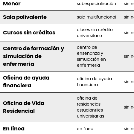
Menor
subespecialización
sin 
Sala polivalente
sala multifuncional
sin 
clases sin crédito
Cursos sin créditos
sin 
universitario
centro de
Centro de formación y
enseñanza y
simulación de
sin 
simulación en
enfermería
enfermería
Oficina de ayuda
oficina de ayuda
sin 
financiera
financiera
oficina de
Oficina de Vida
residencias
sin 
estudiantiles
Residencial
universitarias
En línea
en línea
sin 