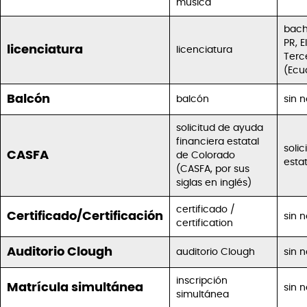
música
bach
PR, E
licenciatura
licenciatura
Terce
(Ecu
Balcón
balcón
sin 
solicitud de ayuda
financiera estatal
soli
CASFA
de Colorado
esta
(CASFA, por sus
siglas en inglés)
certificado /
Certificado/Certificación
sin 
certification
Auditorio Clough
auditorio Clough
sin 
inscripción
Matrícula simultánea
sin 
simultánea