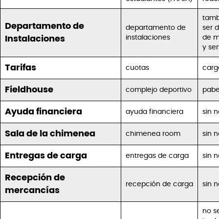
tamb
Departamento de
departamento de
ser
d
instalaciones
de m
Instalaciones
y ser
Tarifas
cuotas
carg
Fieldhouse
complejo deportivo
pabe
Ayuda financiera
ayuda financiera
sin 
Sala de la chimenea
chimenea room
sin 
Entregas de carga
entregas de carga
sin 
Recepción de
recepción de carga
sin 
mercancías
no s