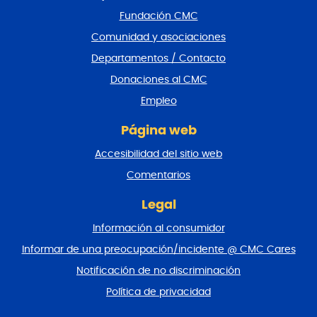
r
Fundación CMC
p
i
Comunidad y asociaciones
e
Departamentos / Contacto
d
e
Donaciones al CMC
p
Empleo
á
g
Página web
i
n
Accesibilidad del sitio web
a
y
Comentarios
v
o
Legal
l
Información al consumidor
v
e
Informar de una preocupación/incidente @ CMC Cares
r
Notificación de no discriminación
a
l
Política de privacidad
p
r