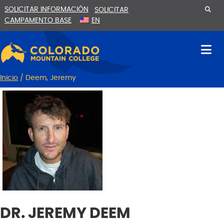
Ir
Saltar
SOLICITAR INFORMACIÓN
SOLICITAR
al
a
CAMPAMENTO BASE
EN
contenido
la
navegación
Inicio
/
Deem, Jeremy
DR. JEREMY DEEM