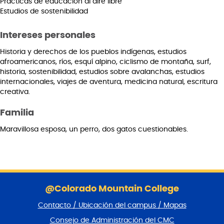
Prácticas de educación al aire libre
Estudios de sostenibilidad
Intereses personales
Historia y derechos de los pueblos indígenas, estudios
afroamericanos, ríos, esquí alpino, ciclismo de montaña, surf,
historia, sostenibilidad, estudios sobre avalanchas, estudios
internacionales, viajes de aventura, medicina natural, escritura
creativa.
Familia
Maravillosa esposa, un perro, dos gatos cuestionables.
S
a
@Colorado Mountain College
l
Contacto / Ubicación del campus / Mapas
t
a
Consejo de Administración del CMC