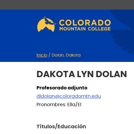
Ir
Saltar
al
a
contenido
la
navegación
Inicio
/
Dolan, Dakota
DAKOTA LYN DOLAN
Profesorado adjunto
dldolan@coloradomtn.edu
Pronombres: Ella/El
Títulos/Educación