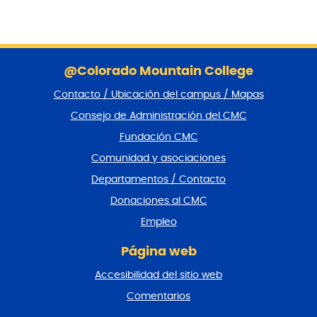
S
a
@Colorado Mountain College
l
Contacto / Ubicación del campus / Mapas
t
a
Consejo de Administración del CMC
r
Fundación CMC
p
i
Comunidad y asociaciones
e
Departamentos / Contacto
d
e
Donaciones al CMC
p
Empleo
á
g
Página web
i
n
Accesibilidad del sitio web
a
y
Comentarios
v