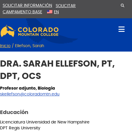
Ir
Saltar
SOLICITAR INFORMACIÓN
SOLICITAR
al
a
CAMPAMENTO BASE
EN
contenido
la
navegación
Inicio
/
Ellefson, Sarah
DRA. SARAH ELLEFSON, PT,
DPT, OCS
Profesor adjunto, Biología
skellefson@coloradomtn.edu
Educación
Licenciatura Universidad de New Hampshire
DPT Regis University