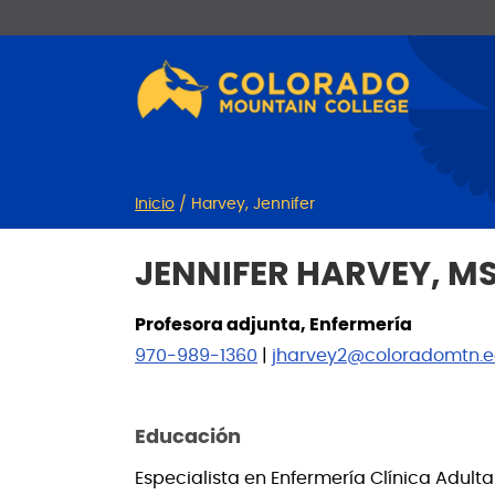
Ir
Saltar
al
a
contenido
la
navegación
Inicio
/
Harvey, Jennifer
JENNIFER HARVEY, M
Profesora adjunta, Enfermería
970-989-1360
|
jharvey2@coloradomtn.
Educación
Especialista en Enfermería Clínica Adult