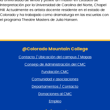
la Universidad de Illinois y posee un máster en Estudios de
Interpretación por la Universidad de Carolina del Norte, Chapel
Hill. Actualmente es artista docente residente en el estado de
Colorado y ha trabajado como dramaturga en las escuelas con
el programa Theatre Masters de Julia Hansen.
S
a
@Colorado Mountain College
l
Contacto / Ubicación del campus / Mapas
t
a
Consejo de Administración del CMC
r
Fundación CMC
p
i
Comunidad y asociaciones
e
Departamentos / Contacto
d
e
Donaciones al CMC
p
Empleo
á
g