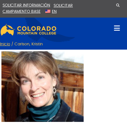
Ir
Saltar
SOLICITAR INFORMACIÓN
SOLICITAR
al
a
CAMPAMENTO BASE
EN
contenido
la
navegación
Inicio
/
Carlson, Kristin