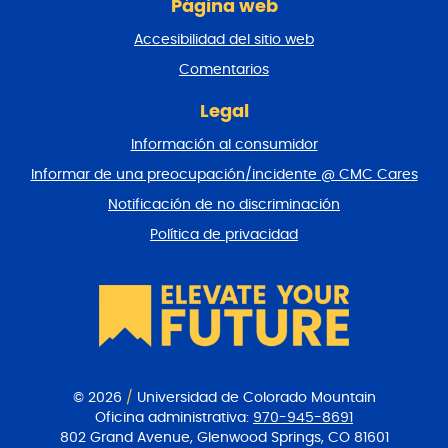
Página web
i
n
Accesibilidad del sitio web
a
y
Comentarios
v
o
Legal
l
Información al consumidor
v
e
Informar de una preocupación/incidente @ CMC Cares
r
Notificación de no discriminación
a
l
Política de privacidad
p
r
i
n
c
i
p
i
© 2026
/
Universidad de Colorado Mountain
o
Oficina administrativa:
970-945-8691
802 Grand Avenue, Glenwood Springs, CO 81601