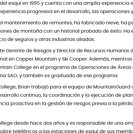
 del esquí en 1995 y cuenta con una amplia experiencia 
xperiencia progresiva en el desarrollo, las operaciones y
o el mantenimiento de remontes, ha fabricado nieve, ha 
iones de montaña con un historial probado de éxito. Ha 
cio de seguros y otras industrias aliadas.
te Gerente de Riesgos y Director de Recursos Humanos de
ional en Copper Mountain y Ski Cooper. Además, mientras 
untain College en el programa de Operaciones de Áreas d
ama SAO, y también es graduado de ese programa.
ollege, Brian trabajó para el equipo de MountainGuard 
sarrollo continuo, la coordinación y la ejecución de pla
ia proactiva en la gestión de riesgos previa a la pérdida
ollege desde hace dos años y es responsable de una emp
obre teleféricos a las estaciones de esquí de sus miemb