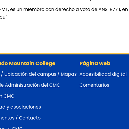
MT, es un miembro con derecho a voto de ANSI B77.1, en 
quí.
do Mountain College
Página web
 / Ubicación del campus / Mapas
Accesibilidad digital
de Administración del CMC
Comentarios
ón CMC
d y asociaciones
entos / Contacto
es al CMC