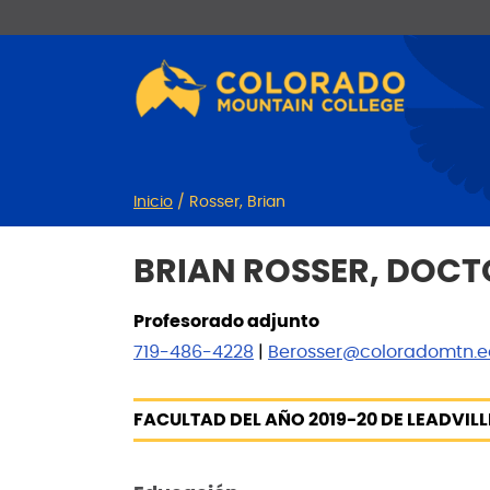
Ir
Saltar
al
a
contenido
la
navegación
Inicio
/
Rosser, Brian
BRIAN ROSSER, DOCT
Profesorado adjunto
719-486-4228
|
Berosser@coloradomtn.
FACULTAD DEL AÑO 2019-20 DE LEADVILL