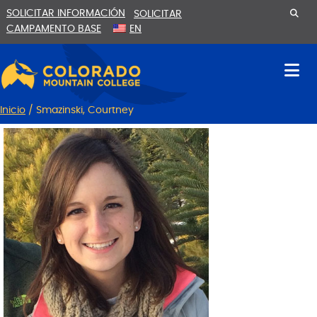
Ir
Saltar
SOLICITAR INFORMACIÓN
SOLICITAR
al
a
CAMPAMENTO BASE
EN
contenido
la
navegación
Inicio
/
Smazinski, Courtney