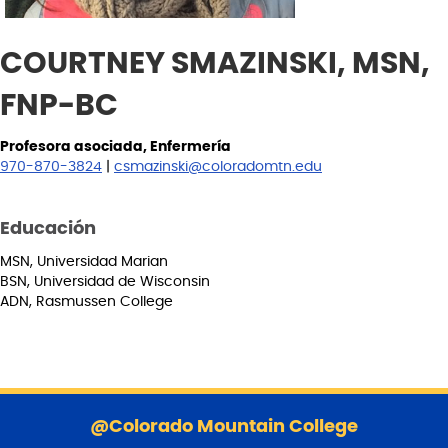
COURTNEY SMAZINSKI, MSN,
FNP-BC
Profesora asociada, Enfermería
970-870-3824
|
csmazinski@coloradomtn.edu
Educación
MSN, Universidad Marian
BSN, Universidad de Wisconsin
ADN, Rasmussen College
S
a
@Colorado Mountain College
l