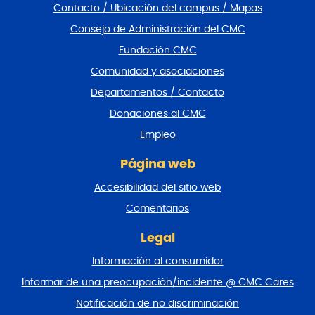
Contacto / Ubicación del campus / Mapas
t
a
Consejo de Administración del CMC
r
Fundación CMC
p
i
Comunidad y asociaciones
e
Departamentos / Contacto
d
e
Donaciones al CMC
p
Empleo
á
g
Página web
i
n
Accesibilidad del sitio web
a
y
Comentarios
v
o
Legal
l
Información al consumidor
v
e
Informar de una preocupación/incidente @ CMC Cares
r
Notificación de no discriminación
a