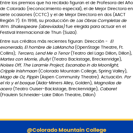
Entre los premios que ha recibido figuran el de Profesora del Año
de Colorado (reconocimiento especial), el de Mejor Directora en
siete ocasiones (CCTC) y el de Mejor Directora en dos (AACT
Región 7). En 1998, su producción de
Las Obras Completas de
Wm. Shakespeare (abreviadas)
fue elegida para actuar en el
Festival Internacional de Thun (Suiza).
Entre sus créditos más recientes figuran: Dirección -
El
exonerado, El hombre de LaMancha
(OpenStage Theatre, Ft.
Collins);
Tercero, Lend Me a Tenor
(Teatro del Lago Dillon, Dillon),
Martes con Morrie, ¡Bully!
(Teatro Backstage, Breckenridge),
Noises Off, The Laramie Project, Escanaba in da Moonlight,
Cripple Inishmaan
(Colorado Mountain College, Spring Valley),
Mago de Oz, Pippin
(Aspen Community Theatre). Actuación.
Por
el río y el bosque
(Aida-Miners Alley, Golden),
Magnolias de
acero
(Teatro Ouiser-Backstage, Breckenridge),
Cabaret
(Fraulein Schneider-Lake Dillon Theatre, Dillon)
S
a
@Colorado Mountain College