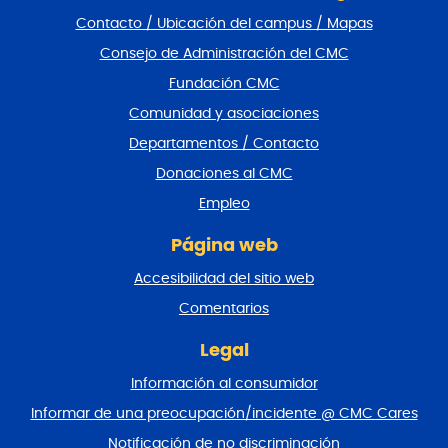
l
Contacto / Ubicación del campus / Mapas
t
a
Consejo de Administración del CMC
r
Fundación CMC
p
i
Comunidad y asociaciones
e
Departamentos / Contacto
d
e
Donaciones al CMC
p
Empleo
á
g
Página web
i
n
Accesibilidad del sitio web
a
y
Comentarios
v
o
Legal
l
Información al consumidor
v
e
Informar de una preocupación/incidente @ CMC Cares
r
Notificación de no discriminación
a