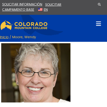
Ir
Saltar
SOLICITAR INFORMACIÓN
SOLICITAR
al
a
CAMPAMENTO BASE
EN
contenido
la
navegación
Inicio
/
Moore, Wendy