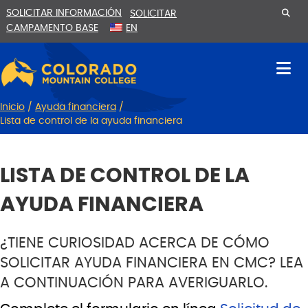
Ir
Saltar
SOLICITAR INFORMACIÓN
SOLICITAR
al
a
CAMPAMENTO BASE
EN
contenido
la
navegación
Inicio
/
Ayuda financiera
/
Lista de control de la ayuda financiera
LISTA DE CONTROL DE LA
AYUDA FINANCIERA
¿TIENE CURIOSIDAD ACERCA DE CÓMO
SOLICITAR AYUDA FINANCIERA EN CMC? LEA
A CONTINUACIÓN PARA AVERIGUARLO.