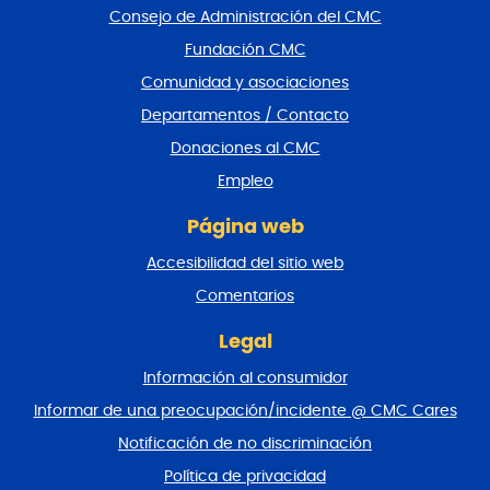
a
Consejo de Administración del CMC
r
Fundación CMC
p
i
Comunidad y asociaciones
e
Departamentos / Contacto
d
e
Donaciones al CMC
p
Empleo
á
g
Página web
i
n
Accesibilidad del sitio web
a
y
Comentarios
v
o
Legal
l
Información al consumidor
v
e
Informar de una preocupación/incidente @ CMC Cares
r
Notificación de no discriminación
a
l
Política de privacidad