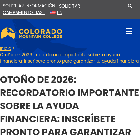
Ir
Saltar
SOLICITAR INFORMACIÓN
SOLICITAR
al
a
CAMPAMENTO BASE
EN
contenido
la
navegación
Inicio
/
Otoño de 2026: recordatorio importante sobre la ayuda
financiera: inscríbete pronto para garantizar tu ayuda financiera
OTOÑO DE 2026:
RECORDATORIO IMPORTANTE
SOBRE LA AYUDA
FINANCIERA: INSCRÍBETE
PRONTO PARA GARANTIZAR