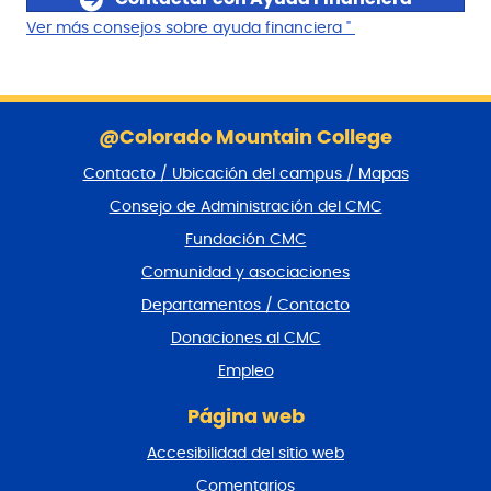
Ver más consejos sobre ayuda financiera "
S
a
@Colorado Mountain College
l
Contacto / Ubicación del campus / Mapas
t
a
Consejo de Administración del CMC
r
Fundación CMC
p
i
Comunidad y asociaciones
e
Departamentos / Contacto
d
e
Donaciones al CMC
p
Empleo
á
g
Página web
i
n
Accesibilidad del sitio web
a
y
Comentarios