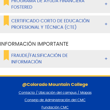
PROGRAMA DE AYUDA FINANCIERA
FOSTERED
CERTIFICADO CORTO DE EDUCACIÓN
PROFESIONAL Y TÉCNICA (CTE)
INFORMACIÓN IMPORTANTE
FRAUDE/FALSIFICACIÓN DE
INFORMACIÓN
S
a
@Colorado Mountain College
l
Contacto / Ubicación del campus / Mapas
t
a
Consejo de Administración del CMC
r
Fundación CMC
p