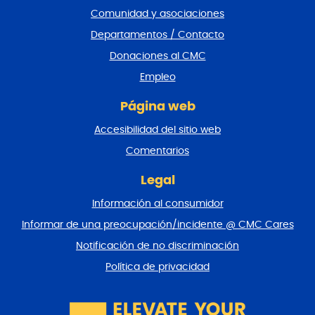
i
Comunidad y asociaciones
e
Departamentos / Contacto
d
e
Donaciones al CMC
p
Empleo
á
g
Página web
i
n
Accesibilidad del sitio web
a
y
Comentarios
v
o
Legal
l
Información al consumidor
v
e
Informar de una preocupación/incidente @ CMC Cares
r
Notificación de no discriminación
a
l
Política de privacidad
p
r
i