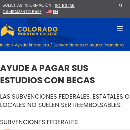
Ir
Saltar
SOLICITAR INFORMACIÓN
SOLICITAR
al
a
CAMPAMENTO BASE
EN
contenido
la
navegación
Inicio
/
Ayuda financiera
/
Subvenciones de ayuda financiera
AYUDE A PAGAR SUS
ESTUDIOS CON BECAS
LAS SUBVENCIONES FEDERALES, ESTATALES O
LOCALES NO SUELEN SER REEMBOLSABLES.
SUBVENCIONES FEDERALES