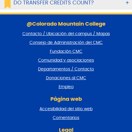
DO TRANSFER CREDITS COUNT?
S
a
@Colorado Mountain College
l
Contacto / Ubicación del campus / Mapas
t
a
Consejo de Administración del CMC
r
Fundación CMC
p
i
Comunidad y asociaciones
e
Departamentos / Contacto
d
e
Donaciones al CMC
p
Empleo
á
g
Página web
i
n
Accesibilidad del sitio web
a
y
Comentarios
v
o
Legal