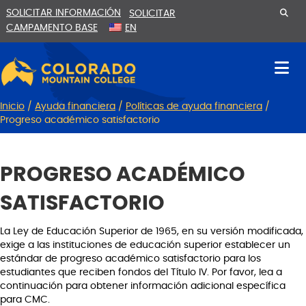
Ir
Saltar
SOLICITAR INFORMACIÓN
SOLICITAR
al
a
CAMPAMENTO BASE
EN
contenido
la
navegación
Inicio
/
Ayuda financiera
/
Políticas de ayuda financiera
/
Progreso académico satisfactorio
PROGRESO ACADÉMICO
SATISFACTORIO
La Ley de Educación Superior de 1965, en su versión modificada,
exige a las instituciones de educación superior establecer un
estándar de progreso académico satisfactorio para los
estudiantes que reciben fondos del Título IV. Por favor, lea a
continuación para obtener información adicional específica
para CMC.