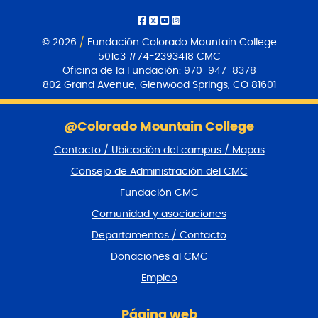
© 2026
/
Fundación Colorado Mountain College
501c3 #74-2393418 CMC
Oficina de la Fundación:
970-947-8378
802 Grand Avenue, Glenwood Springs, CO 81601
S
a
@Colorado Mountain College
l
Contacto / Ubicación del campus / Mapas
t
a
Consejo de Administración del CMC
r
Fundación CMC
p
i
Comunidad y asociaciones
e
Departamentos / Contacto
d
e
Donaciones al CMC
p
Empleo
á
g
i
Página web