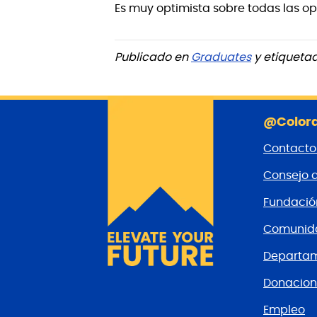
Es muy optimista sobre todas las op
Publicado en
Graduates
y etiqueta
@Colora
Contacto
Consejo 
Fundaci
Comunida
Departam
Donacion
Empleo