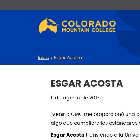
Ir
Saltar
al
a
contenido
la
navegación
Inicio
/
Esgar Acosta
ESGAR ACOSTA
9 de agosto de 2017
"Venir a CMC me proporcionó una b
algo que cumpliera los estándares 
Esgar Acosta
transferido a la Univ