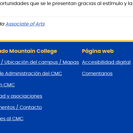
ortunidades que se le presentan gracias al estímulo y la
da
Associate of Arts
do Mountain College
Página web
 / Ubicación del campus / Mapas
Accesibilidad digital
de Administración del CMC
Comentarios
ón CMC
d y asociaciones
entos / Contacto
es al CMC