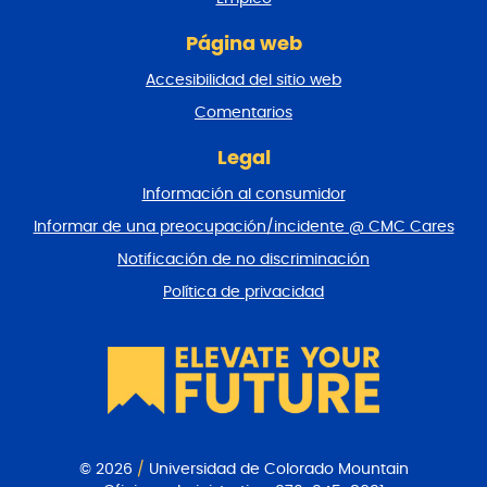
á
g
Página web
i
n
Accesibilidad del sitio web
a
y
Comentarios
v
o
Legal
l
Información al consumidor
v
e
Informar de una preocupación/incidente @ CMC Cares
r
Notificación de no discriminación
a
l
Política de privacidad
p
r
i
n
c
i
p
i
© 2026
/
Universidad de Colorado Mountain
o