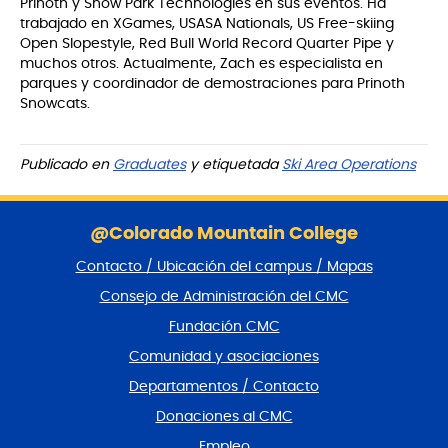
Prinoth y Snow Park Technologies en sus eventos. Ha
trabajado en XGames, USASA Nationals, US Free-skiing
Open Slopestyle, Red Bull World Record Quarter Pipe y
muchos otros. Actualmente, Zach es especialista en
parques y coordinador de demostraciones para Prinoth
Snowcats.
Publicado en
Graduates
y etiquetada
Ski Area Operations
S
a
@Colorado Mountain College
l
Contacto / Ubicación del campus / Mapas
t
a
Consejo de Administración del CMC
r
Fundación CMC
p
i
Comunidad y asociaciones
e
Departamentos / Contacto
d
e
Donaciones al CMC
p
Empleo