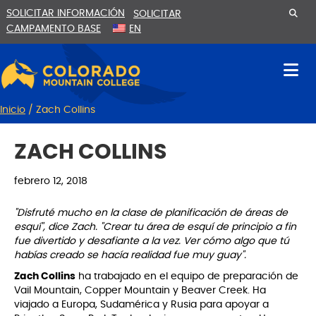
Ir
Saltar
SOLICITAR INFORMACIÓN
SOLICITAR
al
a
CAMPAMENTO BASE
EN
contenido
la
navegación
Inicio
/
Zach Collins
ZACH COLLINS
febrero 12, 2018
"Disfruté mucho en la clase de planificación de áreas de
esquí", dice Zach. "Crear tu área de esquí de principio a fin
fue divertido y desafiante a la vez. Ver cómo algo que tú
habías creado se hacía realidad fue muy guay".
Zach Collins
ha trabajado en el equipo de preparación de
Vail Mountain, Copper Mountain y Beaver Creek. Ha
viajado a Europa, Sudamérica y Rusia para apoyar a