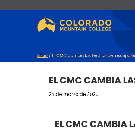
Ir
Saltar
al
a
contenido
la
navegación
Inicio
/
El CMC cambia las fechas de inscripció
EL CMC CAMBIA LA
24 de marzo de 2020
EL CMC CAMBIA L