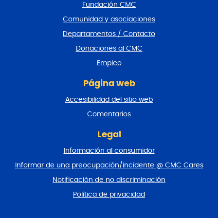
Fundación CMC
p
i
Comunidad y asociaciones
e
Departamentos / Contacto
d
e
Donaciones al CMC
p
Empleo
á
g
Página web
i
n
Accesibilidad del sitio web
a
y
Comentarios
v
o
Legal
l
Información al consumidor
v
e
Informar de una preocupación/incidente @ CMC Cares
r
Notificación de no discriminación
a
l
Política de privacidad
p
r