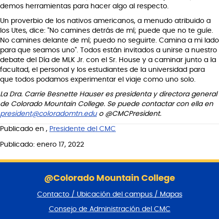
demos herramientas para hacer algo al respecto.
Un proverbio de los nativos americanos, a menudo atribuido a
los Utes, dice: "No camines detrás de mí; puede que no te guíe.
No camines delante de mí; puedo no seguirte. Camina a mi lado
para que seamos uno". Todos están invitados a unirse a nuestro
debate del Día de MLK Jr. con el Sr. House y a caminar junto a la
facultad, el personal y los estudiantes de la universidad para
que todos podamos experimentar el viaje como uno solo.
La Dra. Carrie Besnette Hauser es presidenta y directora general
de Colorado Mountain College. Se puede contactar con ella en
president@coloradomtn.edu
o @CMCPresident.
Publicado en
,
Presidente del CMC
Publicado: enero 17, 2022
S
a
@Colorado Mountain College
l
Contacto / Ubicación del campus / Mapas
t
a
Consejo de Administración del CMC
r