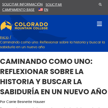
Ir
Saltar
SOLICITAR INFORMACIÓN
SOLICITAR
al
a
CAMPAMENTO BASE
EN
contenido
la
navegación
Inicio
/
Caminando como uno: Reflexionar sobre la historia y buscar la
sabiduría en un nuevo año
CAMINANDO COMO UNO:
REFLEXIONAR SOBRE LA
HISTORIA Y BUSCAR LA
SABIDURÍA EN UN NUEVO AÑO
Por Carrie Besnette Hauser