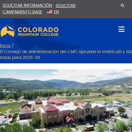
Ir
Saltar
SOLICITAR INFORMACIÓN
SOLICITAR
al
a
CAMPAMENTO BASE
EN
contenido
la
navegación
Inicio
/
El Consejo de Administración del CMC aprueba la matrícula y las
tasas para 2025-26