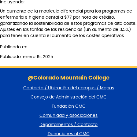
incluyendo:
Un aumento de la matrícula diferencial para los programas de
enfermería e higiene dental a $77 por hora de crédito,
garantizando la sostenibilidad de estos programas de alto coste.
Ajustes en las tarifas de las residencias (un aumento de 3,5%)
para tener en cuenta el aumento de los costes operativos.
Publicado en
Publicado: enero 15, 2025
S
a
@Colorado Mountain College
l
Contacto / Ubicación del campus / Mapas
t
a
Consejo de Administración del CMC
r
Fundación CMC
p
i
Comunidad y asociaciones
e
Departamentos / Contacto
d
e
Donaciones al CMC