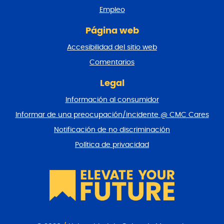
p
Empleo
á
g
Página web
i
n
Accesibilidad del sitio web
a
y
Comentarios
v
o
Legal
l
Información al consumidor
v
e
Informar de una preocupación/incidente @ CMC Cares
r
Notificación de no discriminación
a
l
Política de privacidad
p
r
i
n
c
i
p
i