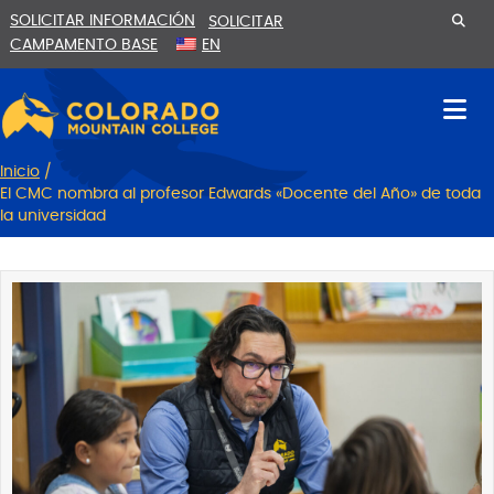
Ir
Saltar
SOLICITAR INFORMACIÓN
SOLICITAR
al
a
CAMPAMENTO BASE
EN
contenido
la
navegación
Inicio
/
El CMC nombra al profesor Edwards «Docente del Año» de toda
la universidad