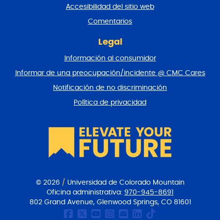
n
Accesibilidad del sitio web
a
y
Comentarios
v
o
Legal
l
Información al consumidor
v
e
Informar de una preocupación/incidente @ CMC Cares
r
Notificación de no discriminación
a
l
Política de privacidad
p
r
i
n
c
i
p
i
© 2026
/
Universidad de Colorado Mountain
o
Oficina administrativa:
970-945-8691
802 Grand Avenue, Glenwood Springs, CO 81601
Página de Facebook de
CMC Twitter
Canal Youtube del
CMC en Instagr
Comunicacione
CMC en Link
CMC en Ti