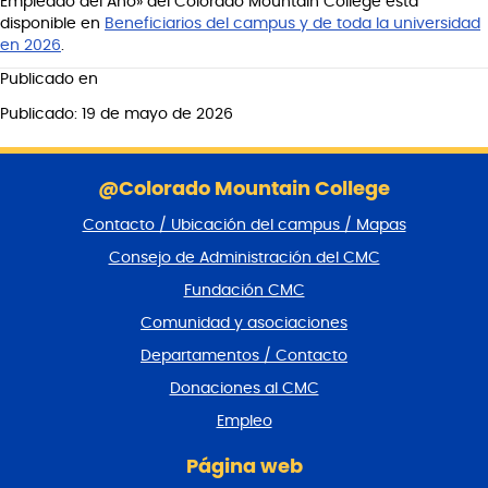
Empleado del Año» del Colorado Mountain College está
disponible en
Beneficiarios del campus y de toda la universidad
en 2026
.
Publicado en
Publicado: 19 de mayo de 2026
S
a
@Colorado Mountain College
l
Contacto / Ubicación del campus / Mapas
t
a
Consejo de Administración del CMC
r
Fundación CMC
p
i
Comunidad y asociaciones
e
Departamentos / Contacto
d
e
Donaciones al CMC
p
Empleo
á
g
Página web
i