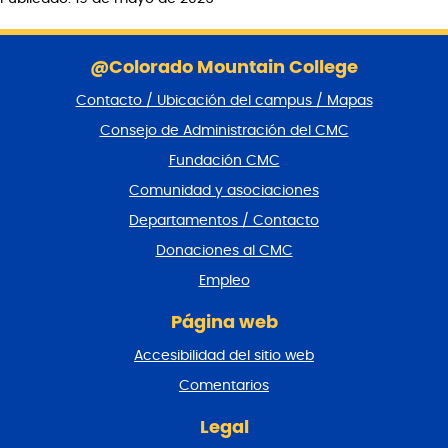
S
a
@Colorado Mountain College
l
Contacto / Ubicación del campus / Mapas
t
a
Consejo de Administración del CMC
r
Fundación CMC
p
i
Comunidad y asociaciones
e
Departamentos / Contacto
d
e
Donaciones al CMC
p
Empleo
á
g
Página web
i
n
Accesibilidad del sitio web
a
y
Comentarios
v
o
Legal
l