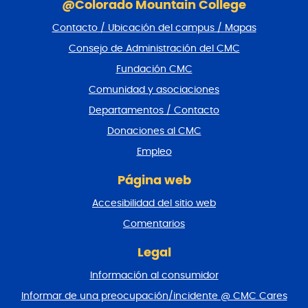
a
@Colorado Mountain College
l
Contacto / Ubicación del campus / Mapas
t
a
Consejo de Administración del CMC
r
Fundación CMC
p
i
Comunidad y asociaciones
e
Departamentos / Contacto
d
e
Donaciones al CMC
p
Empleo
á
g
Página web
i
n
Accesibilidad del sitio web
a
y
Comentarios
v
o
Legal
l
Información al consumidor
v
e
Informar de una preocupación/incidente @ CMC Cares
r