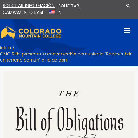
Ir
Saltar
SOLICITAR INFORMACIÓN
SOLICITAR
al
a
CAMPAMENTO BASE
EN
contenido
la
navegación
Inicio
/
CMC Rifle presenta la conversación comunitaria "Redescubrir
un terreno común" el 18 de abril