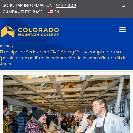
Ir
Saltar
SOLICITAR INFORMACIÓN
SOLICITAR
al
a
CAMPAMENTO BASE
EN
contenido
la
navegación
Inicio
/
El equipo de Sodexo del CMC Spring Valley compite con su
"pozole estudiantil" en la celebración de la sopa Wintersköl de
Aspen