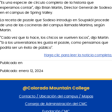
"Es una especie de círculo completo de la historia que
esperamos contar", dijo Brian Martin, Director General de Sodexo
en el campus de Spring Valley.
La receta de pozole que Sodexo introdujo en Soupsköl procede
de una de las cocineras del campus llamada Martina, según
Martin.
"Cada vez que lo hace, los chicos se vuelven locos", dijo Martin.
"Si a los universitarios les gusta el pozole, como pensamos que
podría ser un éxito de público".
Haga clic para leer la noticia completa.
Publicado en
Publicado: enero 12, 2024
S
a
@Colorado Mountain College
l
Contacto / Ubicación del campus / Mapas
t
a
Consejo de Administración del CMC
r
Fundación CMC