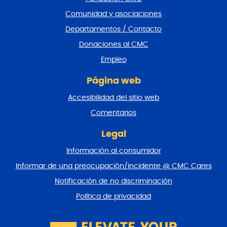
p
i
Comunidad y asociaciones
e
Departamentos / Contacto
d
e
Donaciones al CMC
p
Empleo
á
g
Página web
i
n
Accesibilidad del sitio web
a
y
Comentarios
v
o
Legal
l
Información al consumidor
v
e
Informar de una preocupación/incidente @ CMC Cares
r
Notificación de no discriminación
a
l
Política de privacidad
p
r
i