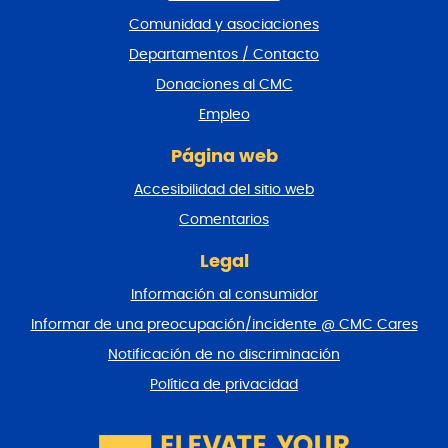
i
Comunidad y asociaciones
e
Departamentos / Contacto
d
e
Donaciones al CMC
p
Empleo
á
g
Página web
i
n
Accesibilidad del sitio web
a
y
Comentarios
v
o
Legal
l
Información al consumidor
v
e
Informar de una preocupación/incidente @ CMC Cares
r
Notificación de no discriminación
a
l
Política de privacidad
p
r
i