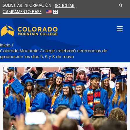
Ir
Saltar
SOLICITAR INFORMACIÓN
SOLICITAR
al
a
CAMPAMENTO BASE
EN
contenido
la
navegación
Inicio
/
Colorado Mountain College celebrará ceremonias de
graduación los días 5, 6 y 8 de mayo