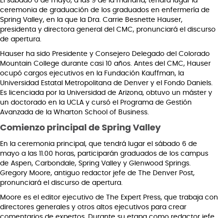
El sábado 6 de mayo, a las 9 de la mañana, tendrá lugar la
ceremonia de graduación de los graduados en enfermería de
Spring Valley, en la que la Dra. Carrie Besnette Hauser,
presidenta y directora general del CMC, pronunciará el discurso
de apertura.
Hauser ha sido Presidente y Consejero Delegado del Colorado
Mountain College durante casi 10 años. Antes del CMC, Hauser
ocupó cargos ejecutivos en la Fundación Kauffman, la
Universidad Estatal Metropolitana de Denver y el Fondo Daniels.
Es licenciada por la Universidad de Arizona, obtuvo un máster y
un doctorado en la UCLA y cursó el Programa de Gestión
Avanzada de la Wharton School of Business.
Comienzo principal de Spring Valley
En la ceremonia principal, que tendrá lugar el sábado 6 de
mayo a las 11.00 horas, participarán graduados de los campus
de Aspen, Carbondale, Spring Valley y Glenwood Springs.
Gregory Moore, antiguo redactor jefe de The Denver Post,
pronunciará el discurso de apertura.
Moore es el editor ejecutivo de The Expert Press, que trabaja con
directores generales y otros altos ejecutivos para crear
comentarios de expertos. Durante su etapa como redactor jefe