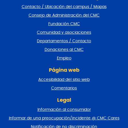
l
Contacto / Ubicación del campus / Mapas
t
a
Consejo de Administración del CMC
r
Fundación CMC
p
i
Comunidad y asociaciones
e
Departamentos / Contacto
d
e
Donaciones al CMC
p
Empleo
á
g
Página web
i
n
Accesibilidad del sitio web
a
y
Comentarios
v
o
Legal
l
Información al consumidor
v
e
Informar de una preocupación/incidente @ CMC Cares
r
Notificación de no discriminación
a