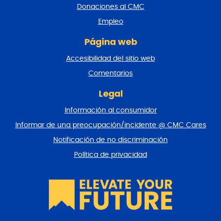
e
Donaciones al CMC
p
Empleo
á
g
Página web
i
n
Accesibilidad del sitio web
a
y
Comentarios
v
o
Legal
l
Información al consumidor
v
e
Informar de una preocupación/incidente @ CMC Cares
r
Notificación de no discriminación
a
l
Política de privacidad
p
r
i
n
c
i
p