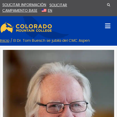
Ir
Saltar
SOLICITAR INFORMACIÓN
SOLICITAR
al
a
CAMPAMENTO BASE
EN
contenido
la
navegación
Inicio
/
El Dr. Tom Buesch se jubila del CMC Aspen