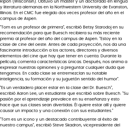
Ripon (Wisconsin). Obtuvo un máster y un doctorado en lengua
y literatura alemanas en la Northwestern University de Evanston,
Illinois. En el CMC fue elegido dos veces profesor del año en el
campus de Aspen.
"Tom es un profesor de primera", escribió Betsy Starodoj en su
recomendación para que Buesch recibiera su más reciente
premio al profesor del año del campus de Aspen. "Estoy en la
clase de cine del oeste. Antes de cada proyección, nos da una
fascinante introducción a los actores, directores y diversos
elementos del cine que hay que tener en cuenta. Durante la
película, comenta características únicas. Después, nos anima a
expresar nuestras opiniones y a preguntar cualquier duda que
tengamos. En cada clase se entremezclan su notable
inteligencia, su formación y su juguetón sentido del humor".
"Es un verdadero placer estar en la clase del Dr. Buesch",
escribió Aaron Lee, un estudiante que escribió sobre Buesch. "Su
pasión por el aprendizaje prevalece en su enseñanza y esto
hace que sus clases sean divertidas. Él quiere estar allí y quiere
causar un impacto y una conexión con sus estudiantes."
"Tom es un icono y un destacado contribuyente al éxito de
nuestro campus", escribió Steve Skadron, vicepresidente del