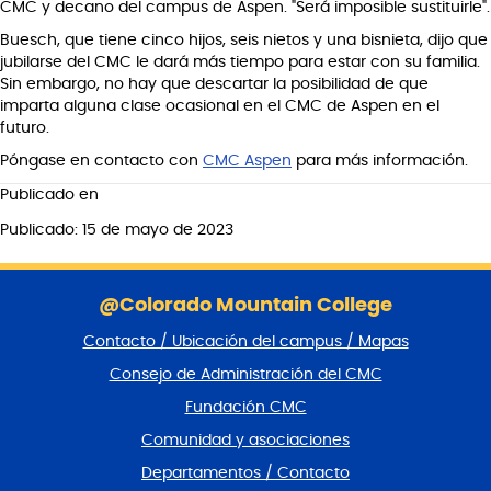
CMC y decano del campus de Aspen. "Será imposible sustituirle".
Buesch, que tiene cinco hijos, seis nietos y una bisnieta, dijo que
jubilarse del CMC le dará más tiempo para estar con su familia.
Sin embargo, no hay que descartar la posibilidad de que
imparta alguna clase ocasional en el CMC de Aspen en el
futuro.
Póngase en contacto con
CMC Aspen
para más información.
Publicado en
Publicado: 15 de mayo de 2023
S
a
@Colorado Mountain College
l
Contacto / Ubicación del campus / Mapas
t
a
Consejo de Administración del CMC
r
Fundación CMC
p
i
Comunidad y asociaciones
e
Departamentos / Contacto
d