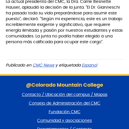
La actual presidenta del CMC, la Dra. Carrie Besnette
Hauser, aplaudió la decisión de la junta. "El Dr. Gianneschi
ha pasado toda su vida preparándose para asumir este
puesto", declaró. "Según mi experiencia, este es un trabajo
increíblemente exigente y significativo, que requiere
energía ilimitada y pasión por nuestros estudiantes y estas
comunidades. La junta no podría haber elegido a una
persona más calificada para ocupar este cargo".
Publicado en
CMC News
y etiquetada
Espanol
S
a
@Colorado Mountain College
l
Contacto / Ubicación del campus / Mapas
t
a
Consejo de Administración del CMC
r
Fundación CMC
p
i
Comunidad y asociaciones
e