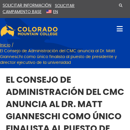
Ir
Saltar
SOLICITAR INFORMACIÓN
SOLICITAR
al
a
CAMPAMENTO BASE
EN
contenido
la
navegación
Inicio
/
El Consejo de Administración del CMC anuncia al Dr. Matt
Gianneschi como único finalista al puesto de presidente y
director ejecutivo de la universidad
EL CONSEJO DE
ADMINISTRACIÓN DEL CMC
ANUNCIA AL DR. MATT
GIANNESCHI COMO ÚNICO
FINALISTA AL PUESTO DE