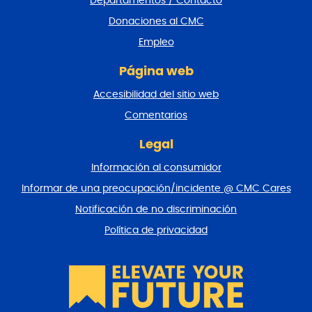
Departamentos / Contacto
d
e
Donaciones al CMC
p
Empleo
á
g
Página web
i
n
Accesibilidad del sitio web
a
y
Comentarios
v
o
Legal
l
Información al consumidor
v
e
Informar de una preocupación/incidente @ CMC Cares
r
Notificación de no discriminación
a
l
Política de privacidad
p
r
i
n
c
i