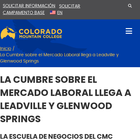
Ir
Saltar
SOLICITAR INFORMACIÓN
SOLICITAR
al
a
CAMPAMENTO BASE
EN
contenido
la
navegación
Inicio
/
La Cumbre sobre el Mercado Laboral llega a Leadville y
Glenwood Springs
LA CUMBRE SOBRE EL
MERCADO LABORAL LLEGA A
LEADVILLE Y GLENWOOD
SPRINGS
LA ESCUELA DE NEGOCIOS DEL CMC