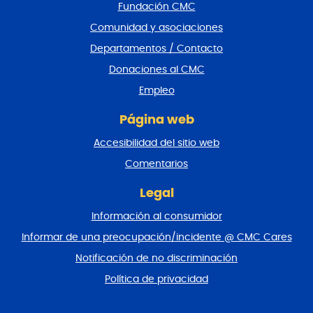
Fundación CMC
p
i
Comunidad y asociaciones
e
Departamentos / Contacto
d
e
Donaciones al CMC
p
Empleo
á
g
Página web
i
n
Accesibilidad del sitio web
a
y
Comentarios
v
o
Legal
l
Información al consumidor
v
e
Informar de una preocupación/incidente @ CMC Cares
r
Notificación de no discriminación
a
l
Política de privacidad
p
r