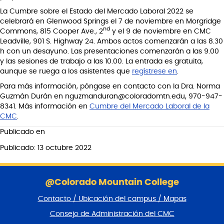
La Cumbre sobre el Estado del Mercado Laboral 2022 se
celebrará en Glenwood Springs el 7 de noviembre en Morgridge
nd
Commons, 815 Cooper Ave., 2
y el 9 de noviembre en CMC
Leadville, 901 S. Highway 24. Ambos actos comenzarán a las 8.30
h con un desayuno. Las presentaciones comenzarán a las 9.00
y las sesiones de trabajo a las 10.00. La entrada es gratuita,
aunque se ruega a los asistentes que
regístrese en
.
Para más información, póngase en contacto con la Dra. Norma
Guzmán Durán en nguzmanduran@coloradomtn.edu, 970-947-
8341. Más información en
Cumbre del Mercado Laboral de la
CMC
.
Publicado en
Publicado: 13 octubre 2022
S
a
@Colorado Mountain College
l
Contacto / Ubicación del campus / Mapas
t
a
Consejo de Administración del CMC
r