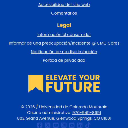
n
Accesibilidad del sitio web
a
y
Comentarios
v
o
Legal
l
Información al consumidor
v
e
Informar de una preocupación/incidente @ CMC Cares
r
Notificación de no discriminación
a
l
Política de privacidad
p
r
i
n
c
i
p
i
© 2026
/
Universidad de Colorado Mountain
o
Oficina administrativa:
970-945-8691
802 Grand Avenue, Glenwood Springs, CO 81601
Página de Facebook de
CMC Twitter
Canal Youtube del
CMC en Instagr
Comunicacione
CMC en Link
CMC en Ti