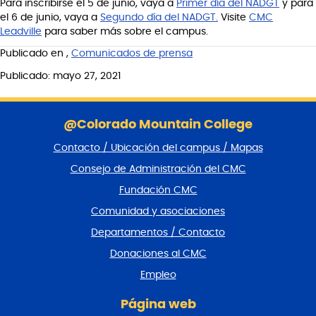
Para inscribirse el 5 de junio, vaya a
Primer día del NADGT
y para
el 6 de junio, vaya a
Segundo día del NADGT.
Visite
CMC
Leadville
para saber más sobre el campus.
Publicado en
,
Comunicados de prensa
Publicado: mayo 27, 2021
S
a
@Colorado Mountain College
l
Contacto / Ubicación del campus / Mapas
t
a
Consejo de Administración del CMC
r
Fundación CMC
p
i
Comunidad y asociaciones
e
Departamentos / Contacto
d
e
Donaciones al CMC
p
Empleo
á
g
Página web
i