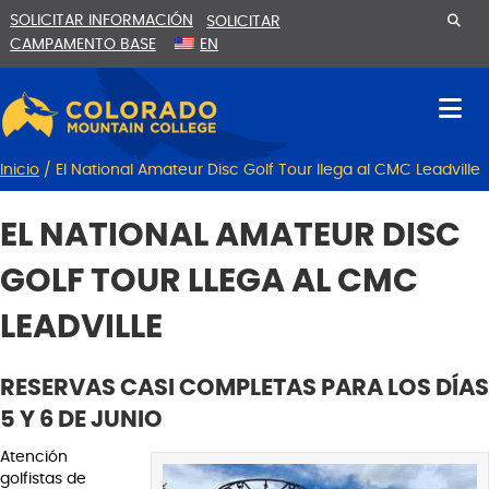
Ir
Saltar
SOLICITAR INFORMACIÓN
SOLICITAR
al
a
CAMPAMENTO BASE
EN
contenido
la
navegación
Inicio
/
El National Amateur Disc Golf Tour llega al CMC Leadville
EL NATIONAL AMATEUR DISC
GOLF TOUR LLEGA AL CMC
LEADVILLE
RESERVAS CASI COMPLETAS PARA LOS DÍAS
5 Y 6 DE JUNIO
Atención
golfistas de