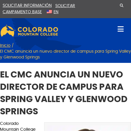
Ir
Saltar
SOLICITAR INFORMACIÓN
SOLICITAR
al
a
CAMPAMENTO BASE
EN
contenido
la
navegación
Inicio
/
El CMC anuncia un nuevo director de campus para Spring Valley
y Glenwood Springs
EL CMC ANUNCIA UN NUEVO
DIRECTOR DE CAMPUS PARA
SPRING VALLEY Y GLENWOOD
SPRINGS
Colorado
Mountain College