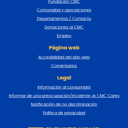
Fundación CMC
p
i
Comunidad y asociaciones
e
Departamentos / Contacto
d
e
Donaciones al CMC
p
Empleo
á
g
Página web
i
n
Accesibilidad del sitio web
a
y
Comentarios
v
o
Legal
l
Información al consumidor
v
e
Informar de una preocupación/incidente @ CMC Cares
r
Notificación de no discriminación
a
l
Política de privacidad
p
r