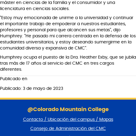
máster en ciencias de la familia y el consumidor y una
licenciatura en ciencias sociales.
"Estoy muy emocionada de unirme a la universidad y continuar
el importante trabajo de empoderar a nuestros estudiantes,
profesores y personal para que alcancen sus metas", dijo
Humphrey. "He pasado mi carrera centrada en la defensa de los
estudiantes universitarios, y estoy deseando sumergirme en la
comunidad diversa y expansiva de CMC".
Humphrey ocupa el puesto de la Dra. Heather Exby, que se jubila
tras más de 17 años al servicio del CMC en tres cargos
diferentes.
Publicado en
Publicado: 3 de mayo de 2023
S
a
@Colorado Mountain College
l
Contacto / Ubicación del campus / Mapas
t
a
Consejo de Administración del CMC
r